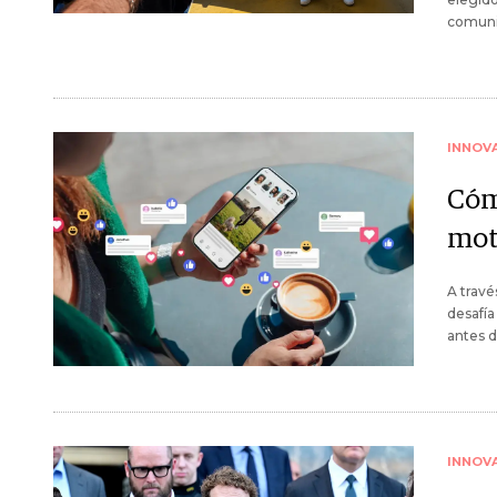
comuni
INNOV
Cóm
mot
A travé
desafía
antes d
INNOV