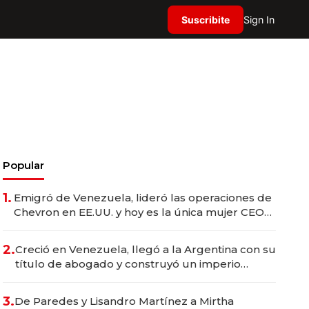
Suscribite
Sign In
Popular
1.
Emigró de Venezuela, lideró las operaciones de
Chevron en EE.UU. y hoy es la única mujer CEO
en Vaca Muerta
2.
Creció en Venezuela, llegó a la Argentina con su
título de abogado y construyó un imperio
gastronómico que revoluciona las marcas "fast
premium"
3.
De Paredes y Lisandro Martínez a Mirtha