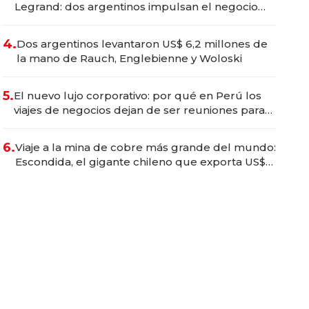
Legrand: dos argentinos impulsan el negocio
del wellness deportivo y el cuidado corporal
4.
Dos argentinos levantaron US$ 6,2 millones de
la mano de Rauch, Englebienne y Woloski
5.
El nuevo lujo corporativo: por qué en Perú los
viajes de negocios dejan de ser reuniones para
convertirse en experiencias transformadoras
6.
Viaje a la mina de cobre más grande del mundo:
Escondida, el gigante chileno que exporta US$
14.000 millones anuales