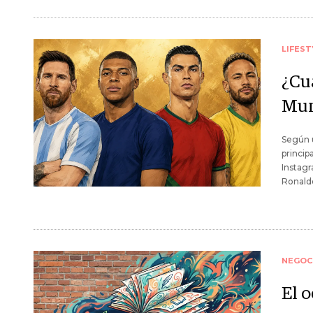
LIFEST
¿Cu
Mun
Según u
princip
Instagr
Ronaldo
NEGOC
El o