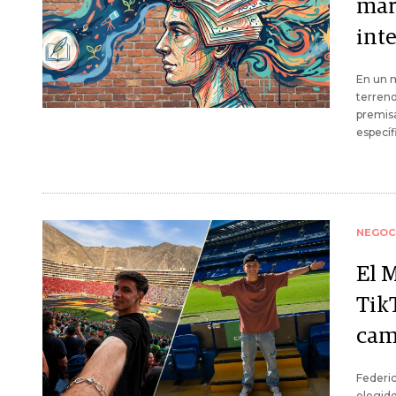
mar
inte
En un m
terreno
premisa
específ
NEGOC
El 
Tik
cam
Federic
elegido