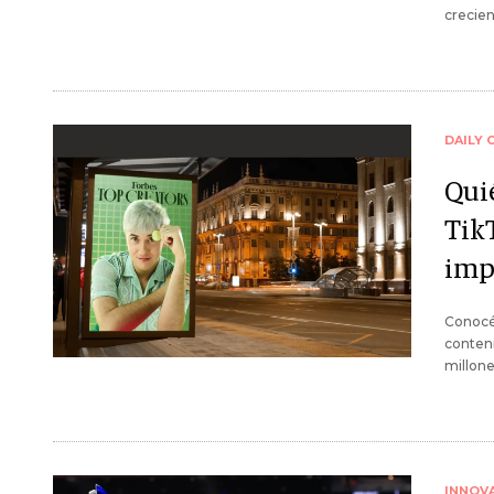
crecie
DAILY 
Qui
Tik
imp
Conocé 
conten
millone
INNOV