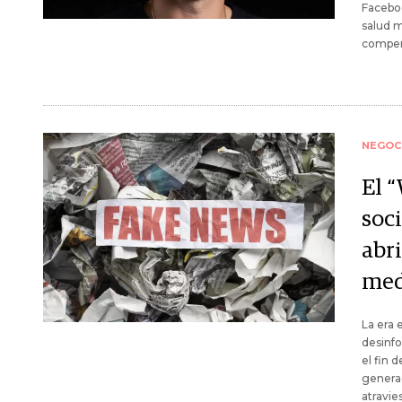
Faceboo
salud m
compen
NEGOC
El “
soc
abr
med
La era 
desinf
el fin 
generad
atravie