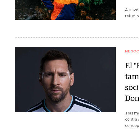
A travé
refugio
NEGOC
El "
tam
soci
Don
Tras ma
contra 
concep