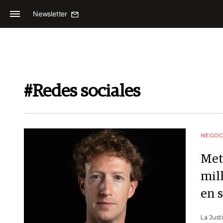
Newsletter
#Redes sociales
NEGOC
Met
mill
en s
La Just