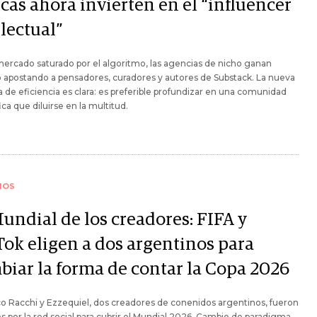
cas ahora invierten en el “influencer
lectual”
ercado saturado por el algoritmo, las agencias de nicho ganan
 apostando a pensadores, curadores y autores de Substack. La nueva
 de eficiencia es clara: es preferible profundizar en una comunidad
ica que diluirse en la multitud.
IOS
Mundial de los creadores: FIFA y
Tok eligen a dos argentinos para
biar la forma de contar la Copa 2026
o Racchi y Ezzequiel, dos creadores de conenidos argentinos, fueron
s por la red social para cubrir el Mundial 2026. Cambio de paradigma