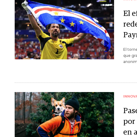
El e
red
Pay
El torn
que gra
anonima
INNOV
Pas
por
en 