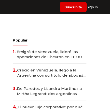
Suscribite
Sign In
Popular
1.
Emigró de Venezuela, lideró las
operaciones de Chevron en EE.UU. y
hoy es la única mujer CEO en Vaca
Muerta
2.
Creció en Venezuela, llegó a la
Argentina con su título de abogado
y construyó un imperio
gastronómico que revoluciona las
3.
De Paredes y Lisandro Martínez a
marcas "fast premium"
Mirtha Legrand: dos argentinos
impulsan el negocio del wellness
deportivo y el cuidado corporal
4.
El nuevo lujo corporativo: por qué