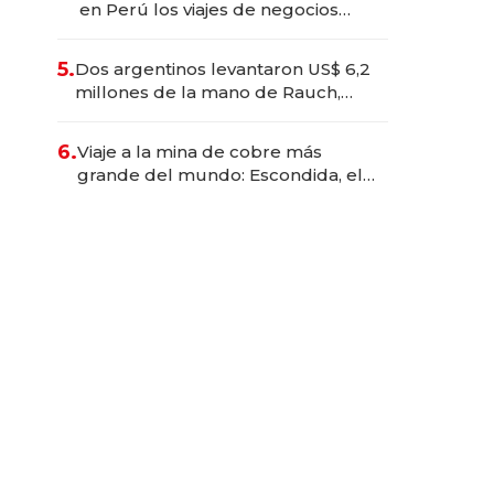
en Perú los viajes de negocios
dejan de ser reuniones para
convertirse en experiencias
5.
Dos argentinos levantaron US$ 6,2
transformadoras
millones de la mano de Rauch,
Englebienne y Woloski
6.
Viaje a la mina de cobre más
grande del mundo: Escondida, el
gigante chileno que exporta US$
14.000 millones anuales