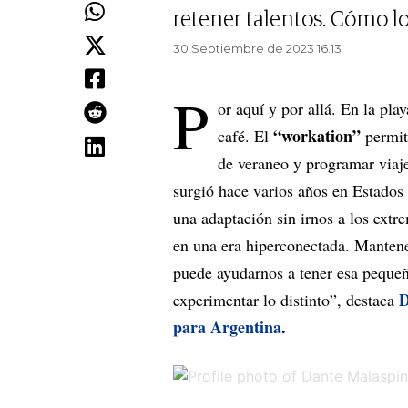
retener talentos. Cómo lo
30 Septiembre de 2023 16.13
P
or aquí y por allá. En la pl
“workation”
café. El
permit
de veraneo y programar viaj
surgió hace varios años en Estados
una adaptación sin irnos a los extr
en una era hiperconectada. Mantener
puede ayudarnos a tener esa pequeña
D
experimentar lo distinto”, destaca
para Argentina
.