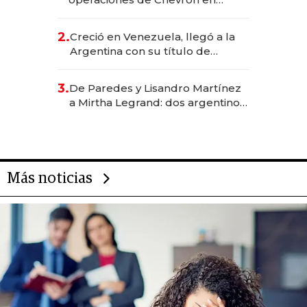
EE.UU. y hoy es la única mujer
CEO en Vaca Muerta
2.
Creció en Venezuela, llegó a la
Argentina con su título de
abogado y construyó un imperio
gastronómico que revoluciona
3.
De Paredes y Lisandro Martínez
las marcas "fast premium"
a Mirtha Legrand: dos argentinos
impulsan el negocio del wellness
deportivo y el cuidado corporal
Más noticias