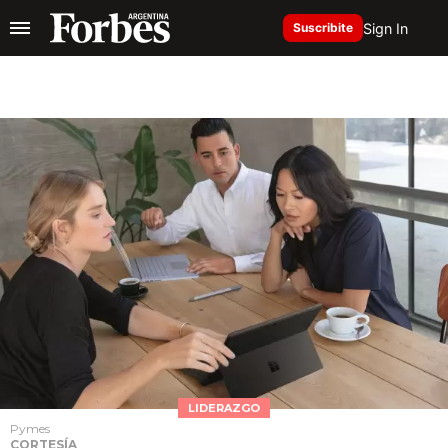
Sign In
Suscribite
LIDERAZGO
Pymes
CORTESÍA