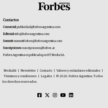
Contactos
Comercial:
publicidad@forbesargentina.com
Editorial:
info@forbesargentina.com
Summit:
summitforbes@forbesargentina.com
Suscripciones:
suscripciones@forbes.ar
Forbes Argentina es publicada por HT Media SA.
MediaKit
|
Newsletter
|
Contacto
|
Valores y estándares editoriales
|
Términos y condiciones
|
Legales
|
© 2026. Forbes Argentina. Todos
los derechos reservados.