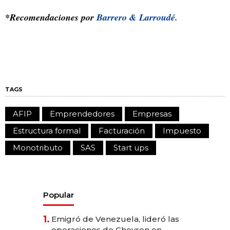
*Recomendaciones por
Barrero & Larroudé.
TAGS
AFIP
Emprendedores
Empresas
Estructura formal
Facturación
Impuesto
Monotributo
SAS
Start ups
Popular
1.
Emigró de Venezuela, lideró las
operaciones de Chevron en