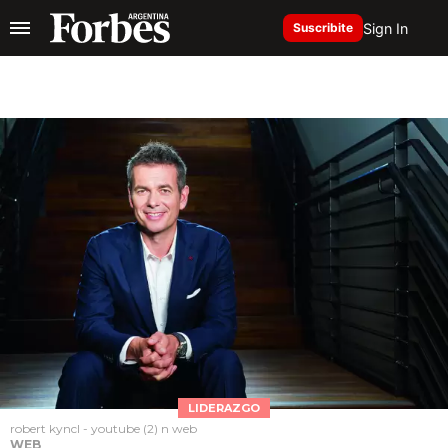
Sign In
Suscribite
LIDERAZGO
robert kyncl - youtube (2) n web
WEB