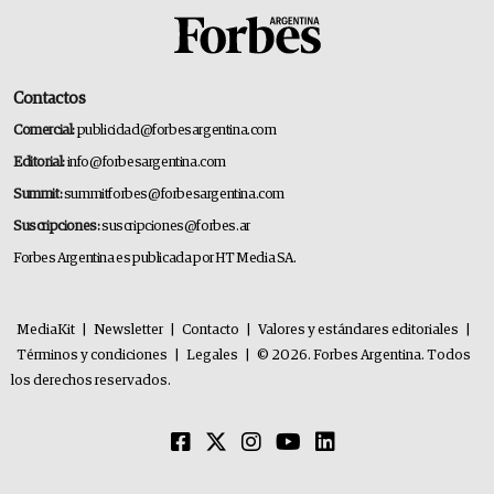
Contactos
Comercial:
publicidad@forbesargentina.com
Editorial:
info@forbesargentina.com
Summit:
summitforbes@forbesargentina.com
Suscripciones:
suscripciones@forbes.ar
Forbes Argentina es publicada por HT Media SA.
MediaKit
|
Newsletter
|
Contacto
|
Valores y estándares editoriales
|
Términos y condiciones
|
Legales
|
© 2026. Forbes Argentina. Todos
los derechos reservados.