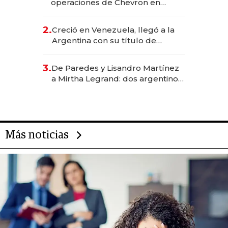
operaciones de Chevron en
EE.UU. y hoy es la única mujer
CEO en Vaca Muerta
2.
Creció en Venezuela, llegó a la
Argentina con su título de
abogado y construyó un imperio
gastronómico que revoluciona
3.
De Paredes y Lisandro Martínez
las marcas "fast premium"
a Mirtha Legrand: dos argentinos
impulsan el negocio del wellness
deportivo y el cuidado corporal
Más noticias