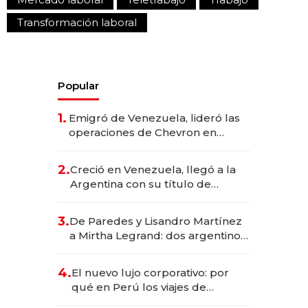
Transformación laboral
Popular
1.
Emigró de Venezuela, lideró las
operaciones de Chevron en
EE.UU. y hoy es la única mujer
CEO en Vaca Muerta
2.
Creció en Venezuela, llegó a la
Argentina con su título de
abogado y construyó un imperio
gastronómico que revoluciona
3.
De Paredes y Lisandro Martínez
las marcas "fast premium"
a Mirtha Legrand: dos argentinos
impulsan el negocio del wellness
deportivo y el cuidado corporal
4.
El nuevo lujo corporativo: por
qué en Perú los viajes de
negocios dejan de ser reuniones