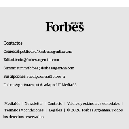
Contactos
Comercial:
publicidad@forbesargentina.com
Editorial:
info@forbesargentina.com
Summit:
summitforbes@forbesargentina.com
Suscripciones:
suscripciones@forbes.ar
Forbes Argentina es publicada por HT Media SA.
MediaKit
|
Newsletter
|
Contacto
|
Valores y estándares editoriales
|
Términos y condiciones
|
Legales
|
© 2026. Forbes Argentina. Todos
los derechos reservados.