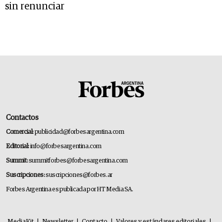
sin renunciar
Contactos
Comercial:
publicidad@forbesargentina.com
Editorial:
info@forbesargentina.com
Summit:
summitforbes@forbesargentina.com
Suscripciones:
suscripciones@forbes.ar
Forbes Argentina es publicada por HT Media SA.
MediaKit
|
Newsletter
|
Contacto
|
Valores y estándares editoriales
|