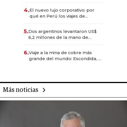
impulsan el negocio del wellness
deportivo y el cuidado corporal
4.
El nuevo lujo corporativo: por
qué en Perú los viajes de
negocios dejan de ser reuniones
para convertirse en experiencias
5.
Dos argentinos levantaron US$
transformadoras
6,2 millones de la mano de
Rauch, Englebienne y Woloski
6.
Viaje a la mina de cobre más
grande del mundo: Escondida, el
gigante chileno que exporta US$
14.000 millones anuales
Más noticias