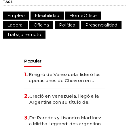
TAGS
Empleo
Flexibilidad
HomeOffice
Laboral
Oficina
Política
Presencialidad
Trabajo remoto
Popular
1.
Emigró de Venezuela, lideró las
operaciones de Chevron en
EE.UU. y hoy es la única mujer
CEO en Vaca Muerta
2.
Creció en Venezuela, llegó a la
Argentina con su título de
abogado y construyó un imperio
gastronómico que revoluciona
3.
De Paredes y Lisandro Martínez
las marcas "fast premium"
a Mirtha Legrand: dos argentinos