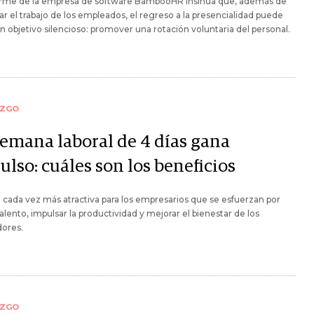
orme de la empresa de software BambooHR insinúa que, además de
ar el trabajo de los empleados, el regreso a la presencialidad puede
n objetivo silencioso: promover una rotación voluntaria del personal.
AZGO
semana laboral de 4 días gana
lso: cuáles son los beneficios
 cada vez más atractiva para los empresarios que se esfuerzan por
talento, impulsar la productividad y mejorar el bienestar de los
dores.
AZGO