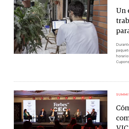
Un e
tra
par
Durante
paquete
horario
Cupons
SUMMI
Cóm
com
VIC