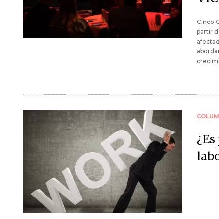
Cinco C
partir 
afectad
abordar
crecim
COLUM
¿Es
lab