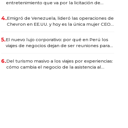
entretenimiento que va por la licitación de
Tecnópolis junto a Fénix
4.
Emigró de Venezuela, lideró las operaciones de
Chevron en EE.UU. y hoy es la única mujer CEO
en Vaca Muerta
5.
El nuevo lujo corporativo: por qué en Perú los
viajes de negocios dejan de ser reuniones para
convertirse en experiencias transformadoras
6.
Del turismo masivo a los viajes por experiencias:
cómo cambia el negocio de la asistencia al
viajero