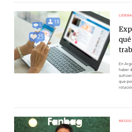
LIDER
Exp
qué
tra
En Arge
haber d
suficie
que pon
rotació
NEGOC