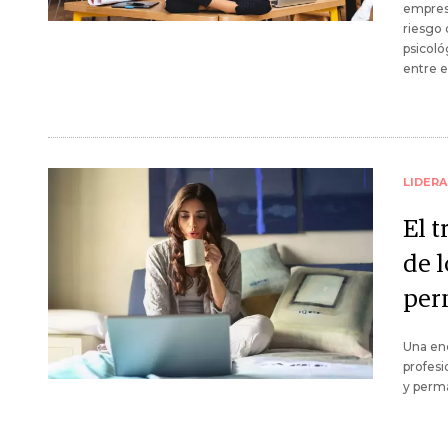
empresa
riesgo 
psicoló
entre 
LIDER
El t
de l
per
Una enc
profesi
y perm