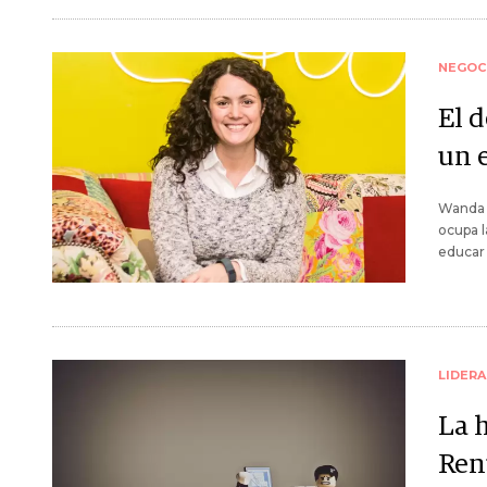
NEGOC
El 
un 
Wanda W
ocupa l
educar 
LIDER
La h
Ren