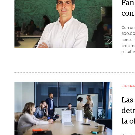
Fan
con
Con una
600.000
consoli
crecimi
platafo
LIDER
Las 
det
la o