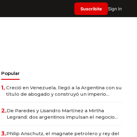
Suscribite
Sign In
Popular
1.
Creció en Venezuela, llegó a la Argentina con su
título de abogado y construyó un imperio
gastronómico que revoluciona las marcas "fast
premium"
2.
De Paredes y Lisandro Martínez a Mirtha
Legrand: dos argentinos impulsan el negocio
del wellness deportivo y el cuidado corporal
3.
Philip Anschutz, el magnate petrolero y rey del