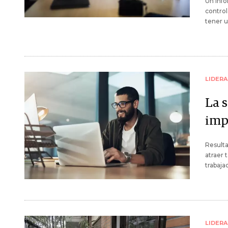
Un inf
control
tener u
LIDER
La 
impu
Resulta
atraer 
trabaja
LIDER