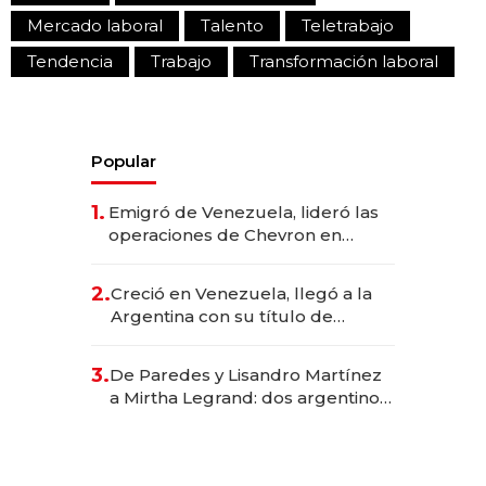
Mercado laboral
Talento
Teletrabajo
Tendencia
Trabajo
Transformación laboral
Popular
1.
Emigró de Venezuela, lideró las
operaciones de Chevron en
EE.UU. y hoy es la única mujer
CEO en Vaca Muerta
2.
Creció en Venezuela, llegó a la
Argentina con su título de
abogado y construyó un imperio
gastronómico que revoluciona
3.
De Paredes y Lisandro Martínez
las marcas "fast premium"
a Mirtha Legrand: dos argentinos
impulsan el negocio del wellness
deportivo y el cuidado corporal