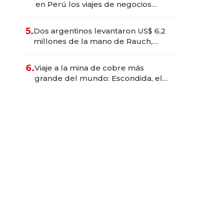
en Perú los viajes de negocios
dejan de ser reuniones para
convertirse en experiencias
5.
Dos argentinos levantaron US$ 6,2
transformadoras
millones de la mano de Rauch,
Englebienne y Woloski
6.
Viaje a la mina de cobre más
grande del mundo: Escondida, el
gigante chileno que exporta US$
14.000 millones anuales