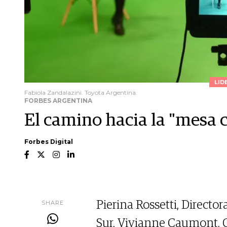
LID
Fabiola Zandalazini. Toyota Argentina.
FORBES ARGENTINA
El camino hacia la "mesa 
Forbes Digital
SHARE
Pierina Rossetti, Direct
Sur, Vivianne Caumont, C