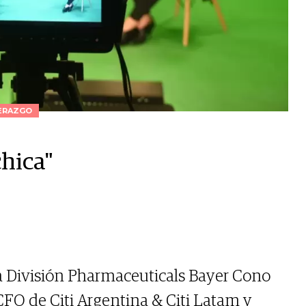
ERAZGO
chica"
ora División Pharmaceuticals Bayer Cono
FO de Citi Argentina & Citi Latam y