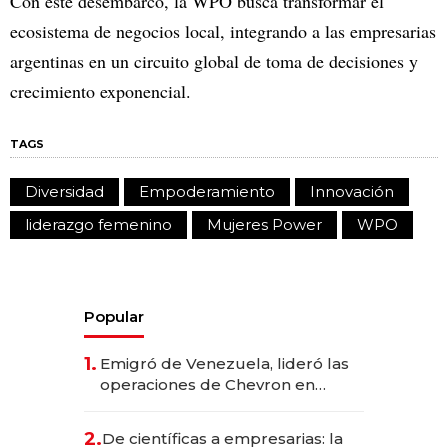
Con este desembarco, la WPO busca transformar el
ecosistema de negocios local, integrando a las empresarias
argentinas en un circuito global de toma de decisiones y
crecimiento exponencial.
TAGS
Diversidad
Empoderamiento
Innovación
liderazgo femenino
Mujeres Power
WPO
Popular
1.
Emigró de Venezuela, lideró las
operaciones de Chevron en
EE.UU. y hoy es la única mujer
CEO en Vaca Muerta
2.
De científicas a empresarias: la