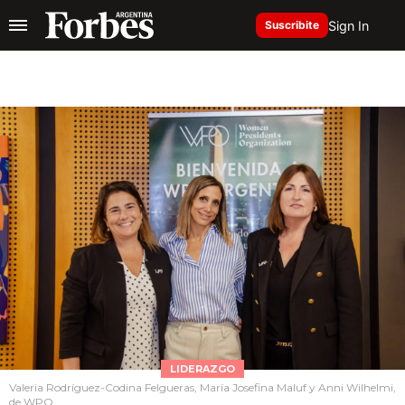
Sign In
Suscribite
LIDERAZGO
Valeria Rodríguez-Codina Felgueras, María Josefina Maluf y Anni Wilhelmi,
de WPO