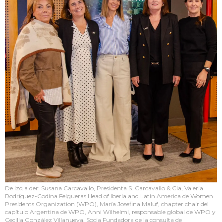
De izq a der: Susana Carcavallo, Presidenta S. Carcavallo & Cia, Valeria
Rodríguez-Codina Felgueras Head of Iberia and Latin America de Women
Presidents Organization (WPO), María Josefina Maluf, chapter chair del
capítulo Argentina de WPO, Anni Wilhelmi, responsable global de WPO y
Cecilia González Villanueva, Socia Fundadora de la consulta de