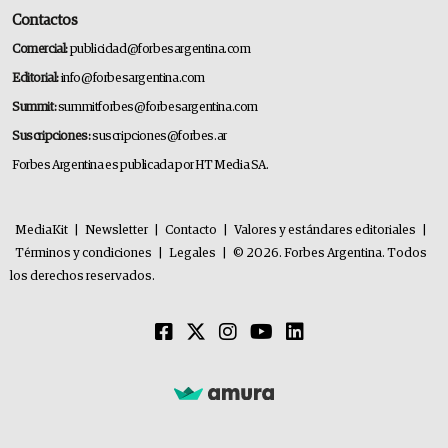
Contactos
Comercial:
publicidad@forbesargentina.com
Editorial:
info@forbesargentina.com
Summit:
summitforbes@forbesargentina.com
Suscripciones:
suscripciones@forbes.ar
Forbes Argentina es publicada por HT Media SA.
MediaKit
|
Newsletter
|
Contacto
|
Valores y estándares editoriales
|
Términos y condiciones
|
Legales
|
© 2026. Forbes Argentina. Todos
los derechos reservados.