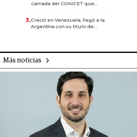
camada del CONICET que
levantó más de US$ 40 millones
para fundar startups biotech
3.
Creció en Venezuela, llegó a la
Argentina con su título de
abogado y construyó un imperio
gastronómico que revoluciona
las marcas "fast premium"
Más noticias