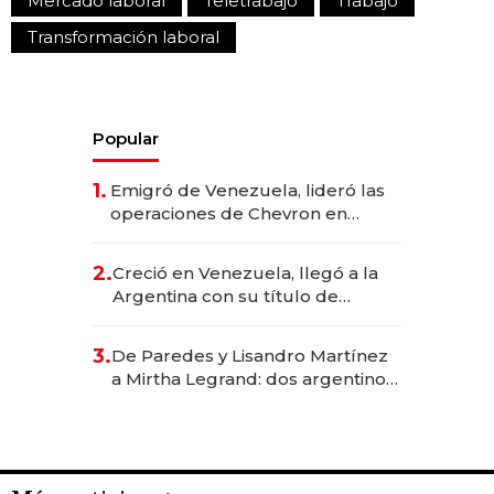
Mercado laboral
Teletrabajo
Trabajo
Transformación laboral
Popular
1.
Emigró de Venezuela, lideró las
operaciones de Chevron en
EE.UU. y hoy es la única mujer
CEO en Vaca Muerta
2.
Creció en Venezuela, llegó a la
Argentina con su título de
abogado y construyó un imperio
gastronómico que revoluciona
3.
De Paredes y Lisandro Martínez
las marcas "fast premium"
a Mirtha Legrand: dos argentinos
impulsan el negocio del wellness
deportivo y el cuidado corporal