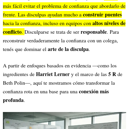
más fácil evitar el problema de confianza que abordarlo de
construir puentes
frente. Las disculpas ayudan mucho a
altos niveles de
hacia la confianza, incluso en equipos con
conflicto
responsable
.
Disculparse se trata de ser
. Para
reconstruir verdaderamente la confianza con un colega,
arte de la disculpa
tenés que dominar el
.
A partir de enfoques basados en evidencia —como los
Harriet Lerner
5 R
ingredientes de
y el marco de las
de
Beth Polin—, aquí te mostramos cómo transformar la
conexión más
confianza rota en una base para una
profunda
.