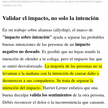
seguridad psicológica te importa más que tu propia comodidad (Imagen
creada con IA)
Validar el impacto, no solo la intención
En mi trabajo sobre alianzas (allyship), el marco de
"impacto sobre intención"
ayuda a separar las probables
impacto
buenas intenciones de las personas de un
negativo no deseado
. Es posible que no hayas tenido la
intención de ofender a tu colega, pero el impacto fue que
se sintió desvalorizado.
La mayoría de las personas no se
levantan a la mañana con la intención de causar daño o
desmerecer a sus compañeros. Se trata de separar la
intención del impacto.
Harriet Lerner enfatiza que una
valida los sentimientos
buena disculpa
de la otra persona.
Debés reconocer el dolor o la inconveniencia que causaste.