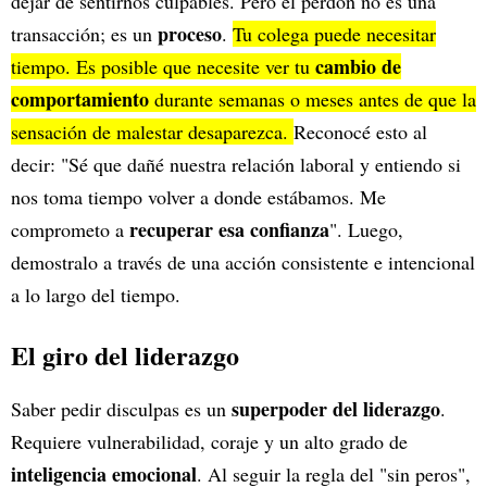
dejar de sentirnos culpables. Pero el perdón no es una
proceso
transacción; es un
.
Tu colega puede necesitar
cambio de
tiempo. Es posible que necesite ver tu
comportamiento
durante semanas o meses antes de que la
sensación de malestar desaparezca.
Reconocé esto al
decir: "Sé que dañé nuestra relación laboral y entiendo si
nos toma tiempo volver a donde estábamos. Me
recuperar esa confianza
comprometo a
". Luego,
demostralo a través de una acción consistente e intencional
a lo largo del tiempo.
El giro del liderazgo
superpoder del liderazgo
Saber pedir disculpas es un
.
Requiere vulnerabilidad, coraje y un alto grado de
inteligencia emocional
. Al seguir la regla del "sin peros",