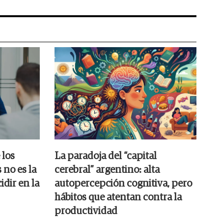
 los
La paradoja del “capital
 no es la
cerebral” argentino: alta
idir en la
autopercepción cognitiva, pero
hábitos que atentan contra la
productividad