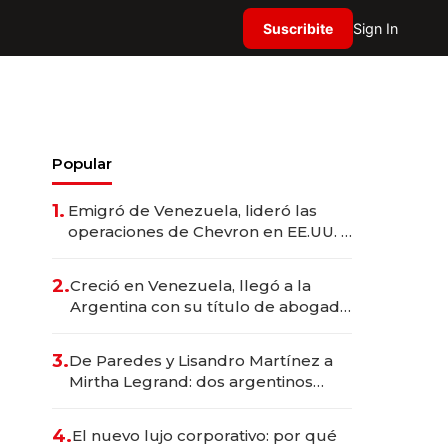
Suscribite
Sign In
Popular
1.
Emigró de Venezuela, lideró las
operaciones de Chevron en EE.UU. y
hoy es la única mujer CEO en Vaca
Muerta
2.
Creció en Venezuela, llegó a la
Argentina con su título de abogado
y construyó un imperio
gastronómico que revoluciona las
3.
De Paredes y Lisandro Martínez a
marcas "fast premium"
Mirtha Legrand: dos argentinos
impulsan el negocio del wellness
deportivo y el cuidado corporal
4.
El nuevo lujo corporativo: por qué