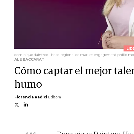
LID
dominique daintree - head regional de market engagement philip mor
ALE BACCARAT
Cómo captar el mejor talen
humo
Florencia Radici
Editora
SHARE