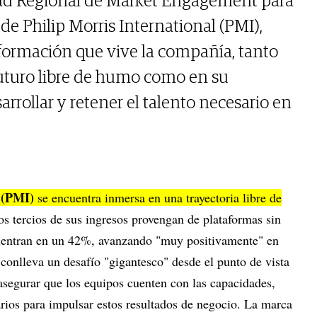
ad Regional de Market Engagement para
e Philip Morris International (PMI),
sformación que vive la compañía, tanto
futuro libre de humo como en su
sarrollar y retener el talento necesario en
l (PMI)
se encuentra inmersa en una trayectoria libre de
os tercios de sus ingresos provengan de plataformas sin
entran en un 42%, avanzando "muy positivamente" en
 conlleva un desafío "gigantesco" desde el punto de vista
segurar que los equipos cuenten con las capacidades,
rios para impulsar estos resultados de negocio. La marca