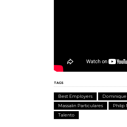
TAGS
Best Employers
Dominique 
Massalin Particulares
Philip
Talento