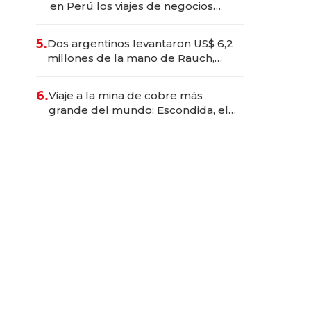
en Perú los viajes de negocios
dejan de ser reuniones para
convertirse en experiencias
5.
Dos argentinos levantaron US$ 6,2
transformadoras
millones de la mano de Rauch,
Englebienne y Woloski
6.
Viaje a la mina de cobre más
grande del mundo: Escondida, el
gigante chileno que exporta US$
14.000 millones anuales