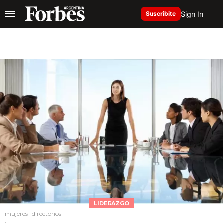
Sign In
Suscribite
LIDERAZGO
mujeres- directorios
.