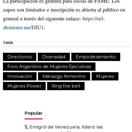
La participación es gratuita para socias de FAME. Los
cupos son limitados e inscripción es abierta al público en
general a través del siguiente enlace:
https://url-
shortener.me/DIU1
.
TAGS
Directorios
Diversidad
Empoderamiento
Foro Argentino de Mujeres Ejecutivas
Innovación
liderazgo femenino
Mujeres
Mujeres Power
Ring the bell
Popular
1.
Emigró de Venezuela, lideró las