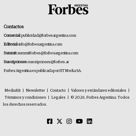
Contactos
Comercial:
publicidad@forbesargentina.com
Editorial:
info@forbesargentina.com
Summit:
summitforbes@forbesargentina.com
Suscripciones:
suscripciones@forbes.ar
Forbes Argentina es publicada por HT Media SA.
MediaKit
|
Newsletter
|
Contacto
|
Valores y estándares editoriales
|
Términos y condiciones
|
Legales
|
© 2026. Forbes Argentina. Todos
los derechos reservados.