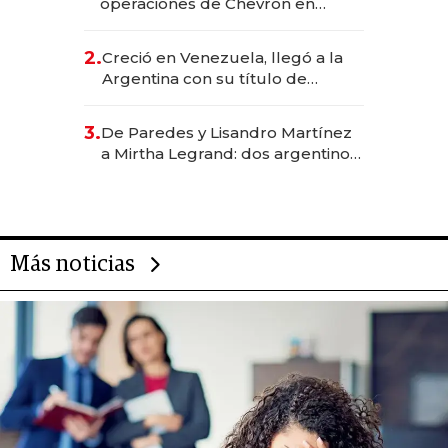
operaciones de Chevron en
EE.UU. y hoy es la única mujer
CEO en Vaca Muerta
2.
Creció en Venezuela, llegó a la
Argentina con su título de
abogado y construyó un imperio
gastronómico que revoluciona
3.
De Paredes y Lisandro Martínez
las marcas "fast premium"
a Mirtha Legrand: dos argentinos
impulsan el negocio del wellness
deportivo y el cuidado corporal
Más noticias