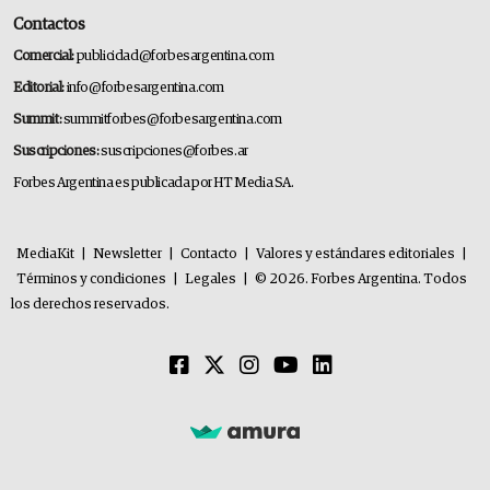
Contactos
Comercial:
publicidad@forbesargentina.com
Editorial:
info@forbesargentina.com
Summit:
summitforbes@forbesargentina.com
Suscripciones:
suscripciones@forbes.ar
Forbes Argentina es publicada por HT Media SA.
MediaKit
|
Newsletter
|
Contacto
|
Valores y estándares editoriales
|
Términos y condiciones
|
Legales
|
© 2026. Forbes Argentina. Todos
los derechos reservados.