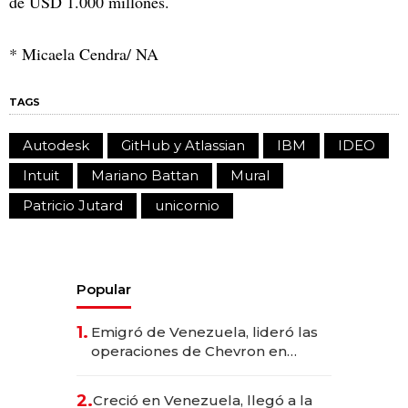
de USD 1.000 millones.
* Micaela Cendra/ NA
TAGS
Autodesk
GitHub y Atlassian
IBM
IDEO
Intuit
Mariano Battan
Mural
Patricio Jutard
unicornio
Popular
1.
Emigró de Venezuela, lideró las
operaciones de Chevron en
EE.UU. y hoy es la única mujer
CEO en Vaca Muerta
2.
Creció en Venezuela, llegó a la