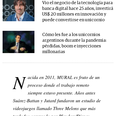
Vio el negocio de la tecnología para
banca digital hace 25 años, invertirá
US$ 20 millones en innovación y
puede convertirse en unicornio
Cómo les fue a los unicornios
argentinos durante la pandemia:
pérdidas, boom e inyecciones
millonarias
N
acida en 2011, MURAL es fruto de un
proceso donde el trabajo remoto
siempre estuvo presente. Años antes
Suárez-Battan y Jutard fundaron un estudio de
videojuegos llamado Three Melons que más
tarde fue comprado por Playdom/Disney.