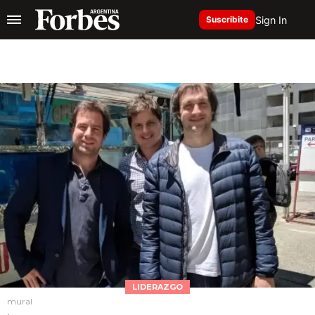
Sign In
Suscribite
LIDERAZGO
mural
,