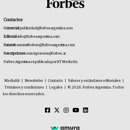
Contactos
Comercial:
publicidad@forbesargentina.com
Editorial:
info@forbesargentina.com
Summit:
summitforbes@forbesargentina.com
Suscripciones:
suscripciones@forbes.ar
Forbes Argentina es publicada por HT Media SA.
MediaKit
|
Newsletter
|
Contacto
|
Valores y estándares editoriales
|
Términos y condiciones
|
Legales
|
© 2026. Forbes Argentina. Todos
los derechos reservados.