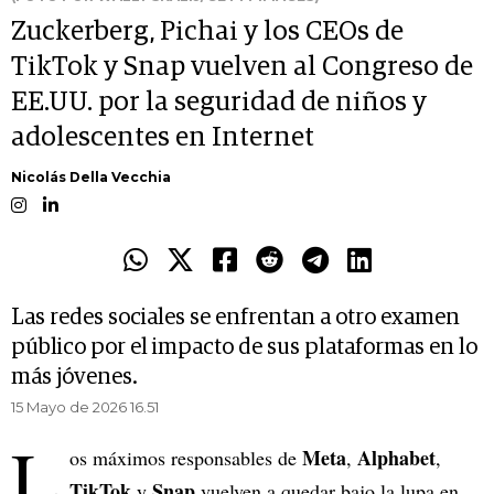
Zuckerberg, Pichai y los CEOs de
TikTok y Snap vuelven al Congreso de
EE.UU. por la seguridad de niños y
adolescentes en Internet
Nicolás Della Vecchia
Las redes sociales se enfrentan a otro examen
público por el impacto de sus plataformas en lo
más jóvenes.
15 Mayo de 2026 16.51
L
Meta
Alphabet
os máximos responsables de
,
,
TikTok
Snap
y
vuelven a quedar bajo la lupa en