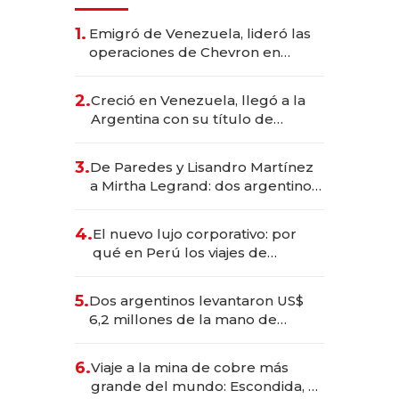
1.
Emigró de Venezuela, lideró las
operaciones de Chevron en
EE.UU. y hoy es la única mujer
CEO en Vaca Muerta
2.
Creció en Venezuela, llegó a la
Argentina con su título de
abogado y construyó un imperio
gastronómico que revoluciona
3.
De Paredes y Lisandro Martínez
las marcas "fast premium"
a Mirtha Legrand: dos argentinos
impulsan el negocio del wellness
deportivo y el cuidado corporal
4.
El nuevo lujo corporativo: por
qué en Perú los viajes de
negocios dejan de ser reuniones
para convertirse en experiencias
5.
Dos argentinos levantaron US$
transformadoras
6,2 millones de la mano de
Rauch, Englebienne y Woloski
6.
Viaje a la mina de cobre más
grande del mundo: Escondida, el