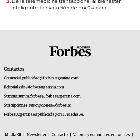
3.
De la telemedicina transaccional al bienestar
inteligente: la evolución de doc24 para
transformar a las organizaciones
Contactos
Comercial:
publicidad@forbesargentina.com
Editorial:
info@forbesargentina.com
Summit:
summitforbes@forbesargentina.com
Suscripciones:
suscripciones@forbes.ar
Forbes Argentina es publicada por HT Media SA.
MediaKit
|
Newsletter
|
Contacto
|
Valores y estándares editoriales
|