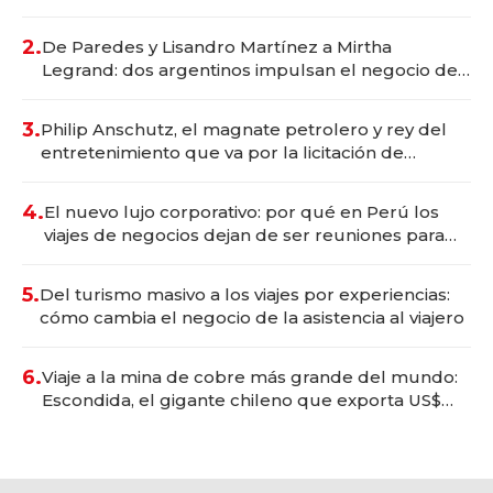
gastronómico que revoluciona las marcas "fast
premium"
2.
De Paredes y Lisandro Martínez a Mirtha
Legrand: dos argentinos impulsan el negocio del
wellness deportivo y el cuidado corporal
3.
Philip Anschutz, el magnate petrolero y rey del
entretenimiento que va por la licitación de
Tecnópolis junto a Fénix
4.
El nuevo lujo corporativo: por qué en Perú los
viajes de negocios dejan de ser reuniones para
convertirse en experiencias transformadoras
5.
Del turismo masivo a los viajes por experiencias:
cómo cambia el negocio de la asistencia al viajero
6.
Viaje a la mina de cobre más grande del mundo:
Escondida, el gigante chileno que exporta US$
14.000 millones anuales