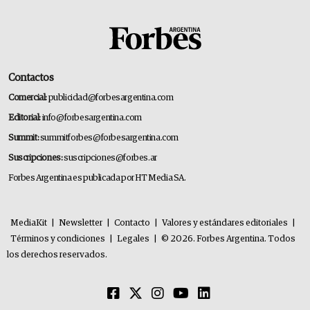
Contactos
Comercial:
publicidad@forbesargentina.com
Editorial:
info@forbesargentina.com
Summit:
summitforbes@forbesargentina.com
Suscripciones:
suscripciones@forbes.ar
Forbes Argentina es publicada por HT Media SA.
MediaKit
|
Newsletter
|
Contacto
|
Valores y estándares editoriales
|
Términos y condiciones
|
Legales
|
© 2026. Forbes Argentina. Todos
los derechos reservados.