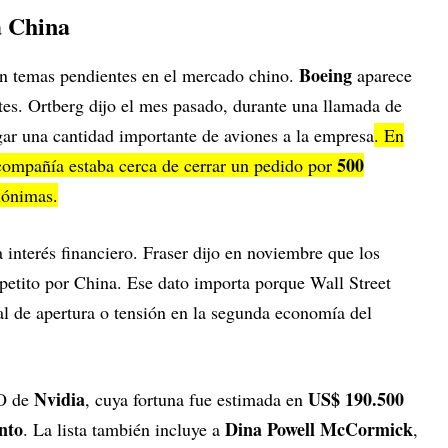
a China
Boeing
con temas pendientes en el mercado chino.
aparece
es. Ortberg dijo el mes pasado, durante una llamada de
gar una cantidad importante de aviones a la empresa
. En
500
ompañía estaba cerca de cerrar un pedido por
nónimas.
interés financiero. Fraser dijo en noviembre que los
petito por China. Ese dato importa porque Wall Street
al de apertura o tensión en la segunda economía del
Nvidia
US$ 190.500
O de
, cuya fortuna fue estimada en
nto
Dina Powell McCormick
. La lista también incluye a
,