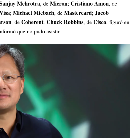
Sanjay Mehrotra
Micron
Cristiano Amon
, de
;
, de
Visa
Michael Miebach
Mastercard
Jacob
;
, de
;
erson
Coherent
Chuck Robbins
Cisco
, de
.
, de
, figuró en
informó que no pudo asistir.