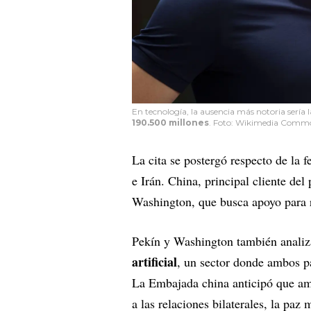
En tecnología, la ausencia más notoria sería 
190.500 millones
. Foto: Wikimedia Comm
La cita se postergó respecto de la 
e Irán. China, principal cliente del 
Washington, que busca apoyo para r
Pekín y Washington también analiz
artificial
, un sector donde ambos p
La Embajada china anticipó que amb
a las relaciones bilaterales, la paz