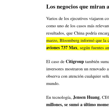
Los negocios que miran 
Varios de los ejecutivos viajaron 
como uno de los casos más relevant
resultados, que China podría encar
marzo, Bloomberg informó que la c
aviones 737 Max
, según fuentes a
Citigroup
El caso de
también suma 
inversores mostraron un renovado a
observa con atención cualquier señ
mundo.
Jensen Huang
En tecnología,
, CE
millones, se sumó a último mome