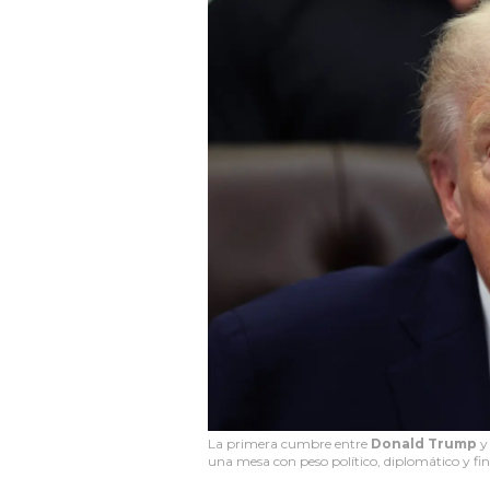
La primera cumbre entre
Donald Trump
una mesa con peso político, diplomático y fi