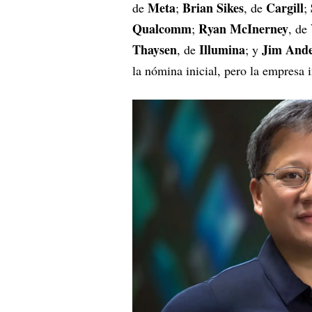
Meta
Brian Sikes
Cargill
de
;
, de
;
Qualcomm
Ryan McInerney
;
, de
Thaysen
Illumina
Jim And
, de
; y
la nómina inicial, pero la empresa 