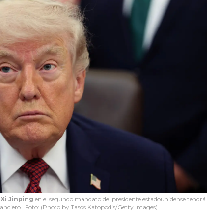
y
Xi Jinping
en el segundo mandato del presidente estadounidense tendrá
nanciero . Foto: (Photo by Tasos Katopodis/Getty Images)