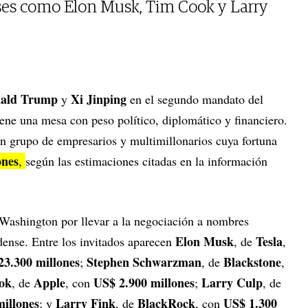
es como Elon Musk, Tim Cook y Larry
ald Trump
Xi Jinping
y
en el segundo mandato del
iene una mesa con peso político, diplomático y financiero.
n grupo de empresarios y multimillonarios cuya fortuna
ones
,
según las estimaciones citadas en la información
 Washington por llevar a la negociación a nombres
Elon Musk
Tesla
dense. Entre los invitados aparecen
, de
,
23.300 millones
Stephen Schwarzman
Blackstone
;
, de
,
ok
Apple
US$ 2.900 millones
Larry Culp
, de
, con
;
, de
illones
Larry Fink
BlackRock
US$ 1.300
; y
, de
, con