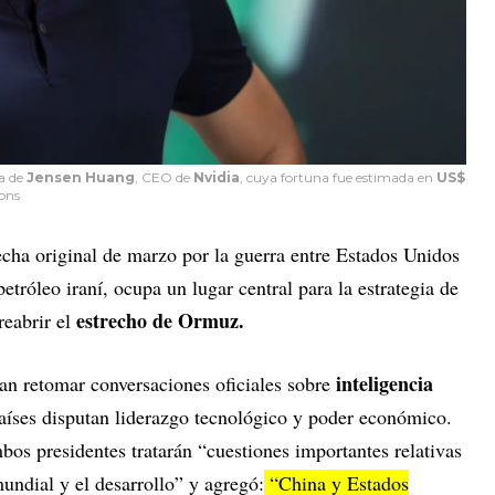
la de
Jensen Huang
, CEO de
Nvidia
, cuya fortuna fue estimada en
US$
ons
fecha original de marzo por la guerra entre Estados Unidos
petróleo iraní, ocupa un lugar central para la estrategia de
estrecho de Ormuz.
eabrir el
inteligencia
an retomar conversaciones oficiales sobre
aíses disputan liderazgo tecnológico y poder económico.
os presidentes tratarán “cuestiones importantes relativas
 mundial y el desarrollo” y agregó:
“China y Estados