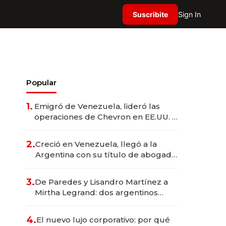
Suscribite
Sign In
Popular
1.
Emigró de Venezuela, lideró las
operaciones de Chevron en EE.UU. y
hoy es la única mujer CEO en Vaca
Muerta
2.
Creció en Venezuela, llegó a la
Argentina con su título de abogado
y construyó un imperio
gastronómico que revoluciona las
3.
De Paredes y Lisandro Martínez a
marcas "fast premium"
Mirtha Legrand: dos argentinos
impulsan el negocio del wellness
deportivo y el cuidado corporal
4.
El nuevo lujo corporativo: por qué