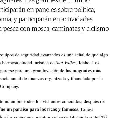
 magnates más grandes del mundo
ticiparán en paneles sobre política,
ía, y participarán en actividades
ta pesca con mosca, caminatas y ciclismo.
 equipos de seguridad avanzados es una señal de que algo
a hermosa ciudad turística de
Sun Valley
, Idaho. Los
los magnates más
epararse para una gran invasión de
encia anual de finanzas organizada y financiada por la
& Company.
inmutan por todos los visitantes conocidos; después de
fue un paraíso para los ricos y famosos
. Ernest
lan las campanas
mientras se hospedaba en la suite 206