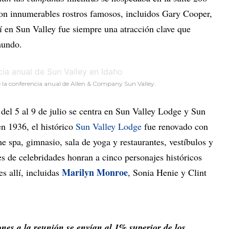
ron innumerables rostros famosos, incluidos Gary Cooper,
í en Sun Valley fue siempre una atracción clave que
mundo.
de la conferencia anual de Allen & Company Sun Valley.
 del 5 al 9 de julio se centra en Sun Valley Lodge y Sun
en 1936, el histórico
Sun Valley Lodge
fue renovado con
 spa, gimnasio, sala de yoga y restaurantes, vestíbulos y
s de celebridades honran a cinco personajes históricos
Marilyn Monroe
s allí, incluidas
, Sonia Henie y Clint
ones a la reunión se envían al 1% superior de los