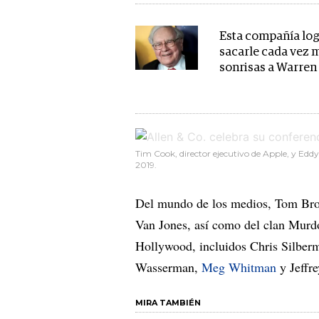
Esta compañía lo
sacarle cada vez 
sonrisas a Warren 
Tim Cook, director ejecutivo de Apple, y Eddy
2019.
Del mundo de los medios, Tom Bro
Van Jones, así como del clan Mur
Hollywood, incluidos Chris Silber
Wasserman,
Meg Whitman
y Jeffr
MIRA TAMBIÉN