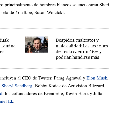
tiro principalmente de hombres blancos se encuentran Shari
 jefa de YouTube, Susan Wojcicki.
Musk:
Despidos, maltratos y
ontamina
mala calidad: Las acciones
tes
de Tesla caen un 46% y
podrían hundirse más
y incluyen al CEO de Twitter, Parag Agrawal y
Elon Musk
,
y
Sheryl Sandberg
, Bobby Kotick de Activision Blizzard,
ld
, los cofundadores de Eventbrite, Kevin Hartz y Julia
niel Ek
.