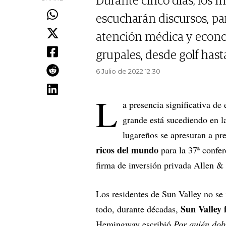
Durante cinco días, los
escucharán discursos, par
atención médica y econom
grupales, desde golf has
6 Julio de 2022 12.30
L
a presencia significativa de
grande está sucediendo en l
lugareños se apresuran a pr
ricos del mundo
para la 37ª confer
firma de inversión privada Allen 
Los residentes de Sun Valley no se 
Sun Valley 
todo, durante décadas,
Hemingway escribió
Por quién dob