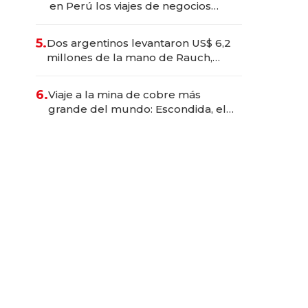
en Perú los viajes de negocios
dejan de ser reuniones para
convertirse en experiencias
5.
Dos argentinos levantaron US$ 6,2
transformadoras
millones de la mano de Rauch,
Englebienne y Woloski
6.
Viaje a la mina de cobre más
grande del mundo: Escondida, el
gigante chileno que exporta US$
14.000 millones anuales