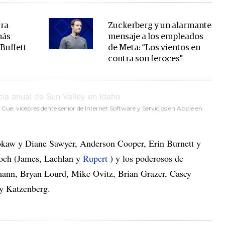
gra
Zuckerberg y un alarmante
más
mensaje a los empleados
Buffett
de Meta: “Los vientos en
contra son feroces”
 Cue, vicepresidente senior de Internet Software y Servicios en Apple en
kaw y Diane Sawyer, Anderson Cooper, Erin Burnett y
doch (James, Lachlan y
Rupert
) y los poderosos de
mann, Bryan Lourd, Mike Ovitz, Brian Grazer, Casey
ey Katzenberg.