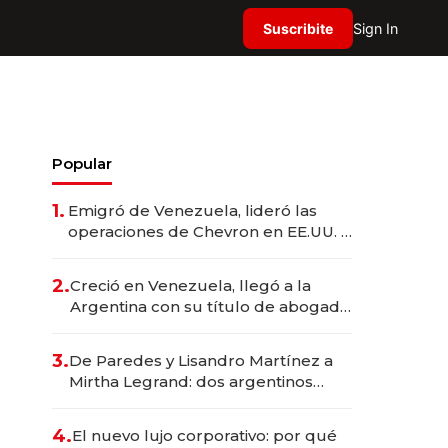
Suscribite
Sign In
Popular
1.
Emigró de Venezuela, lideró las
operaciones de Chevron en EE.UU. y
hoy es la única mujer CEO en Vaca
Muerta
2.
Creció en Venezuela, llegó a la
Argentina con su título de abogado
y construyó un imperio
gastronómico que revoluciona las
3.
De Paredes y Lisandro Martínez a
marcas "fast premium"
Mirtha Legrand: dos argentinos
impulsan el negocio del wellness
deportivo y el cuidado corporal
4.
El nuevo lujo corporativo: por qué