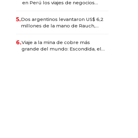
en Perú los viajes de negocios
dejan de ser reuniones para
convertirse en experiencias
5.
Dos argentinos levantaron US$ 6,2
transformadoras
millones de la mano de Rauch,
Englebienne y Woloski
6.
Viaje a la mina de cobre más
grande del mundo: Escondida, el
gigante chileno que exporta US$
14.000 millones anuales