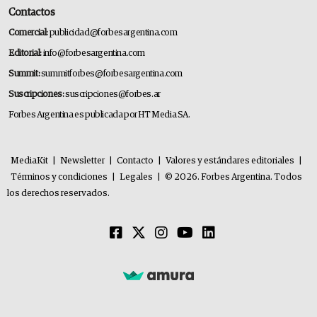
Contactos
Comercial:
publicidad@forbesargentina.com
Editorial:
info@forbesargentina.com
Summit:
summitforbes@forbesargentina.com
Suscripciones:
suscripciones@forbes.ar
Forbes Argentina es publicada por HT Media SA.
MediaKit
|
Newsletter
|
Contacto
|
Valores y estándares editoriales
|
Términos y condiciones
|
Legales
|
© 2026. Forbes Argentina. Todos
los derechos reservados.