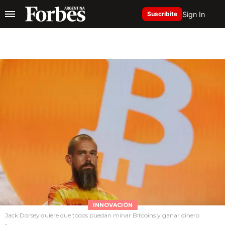
Sign In
Suscribite
INNOVACIÓN
Jack Dorsey quiere que todos puedan minar Bitcoins y ganar dinero
.