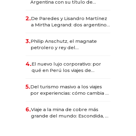
Argentina con su título de
abogado y construyó un imperio
gastronómico que revoluciona
2.
De Paredes y Lisandro Martínez
las marcas "fast premium"
a Mirtha Legrand: dos argentinos
impulsan el negocio del wellness
deportivo y el cuidado corporal
3.
Philip Anschutz, el magnate
petrolero y rey del
entretenimiento que va por la
licitación de Tecnópolis junto a
4.
El nuevo lujo corporativo: por
Fénix
qué en Perú los viajes de
negocios dejan de ser reuniones
para convertirse en experiencias
5.
Del turismo masivo a los viajes
transformadoras
por experiencias: cómo cambia el
negocio de la asistencia al viajero
6.
Viaje a la mina de cobre más
grande del mundo: Escondida, el
gigante chileno que exporta US$
14.000 millones anuales