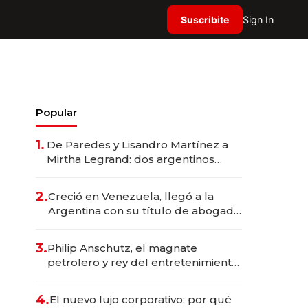
Suscribite
Sign In
Popular
1.
De Paredes y Lisandro Martínez a
Mirtha Legrand: dos argentinos
impulsan el negocio del wellness
deportivo y el cuidado corporal
2.
Creció en Venezuela, llegó a la
Argentina con su título de abogado
y construyó un imperio
gastronómico que revoluciona las
3.
Philip Anschutz, el magnate
marcas "fast premium"
petrolero y rey del entretenimiento
que va por la licitación de
Tecnópolis junto a Fénix
4.
El nuevo lujo corporativo: por qué