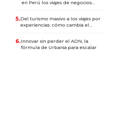
en Perú los viajes de negocios
dejan de ser reuniones para
convertirse en experiencias
5.
Del turismo masivo a los viajes por
transformadoras
experiencias: cómo cambia el
negocio de la asistencia al viajero
6.
Innovar sin perder el ADN, la
fórmula de Urbania para escalar