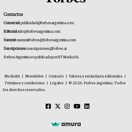
Contactos
Comercial:
publicidad@forbesargentina.com
Editorial:
info@forbesargentina.com
Summit:
summitforbes@forbesargentina.com
Suscripciones:
suscripciones@forbes.ar
Forbes Argentina es publicada por HT Media SA.
MediaKit
|
Newsletter
|
Contacto
|
Valores y estándares editoriales
|
Términos y condiciones
|
Legales
|
© 2026. Forbes Argentina. Todos
los derechos reservados.