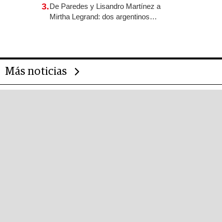
revoluciona las marcas "fast premium"
3.
De Paredes y Lisandro Martínez a
Mirtha Legrand: dos argentinos
impulsan el negocio del wellness
deportivo y el cuidado corporal
Más noticias