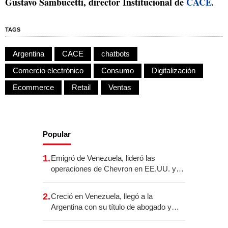
Gustavo Sambucetti, director Institucional de
CACE
.
TAGS
Argentina
CACE
chatbots
Comercio electrónico
Consumo
Digitalización
Ecommerce
Retail
Ventas
Popular
1.
Emigró de Venezuela, lideró las
operaciones de Chevron en EE.UU. y
hoy es la única mujer CEO en Vaca
Muerta
2.
Creció en Venezuela, llegó a la
Argentina con su título de abogado y
construyó un imperio gastronómico que