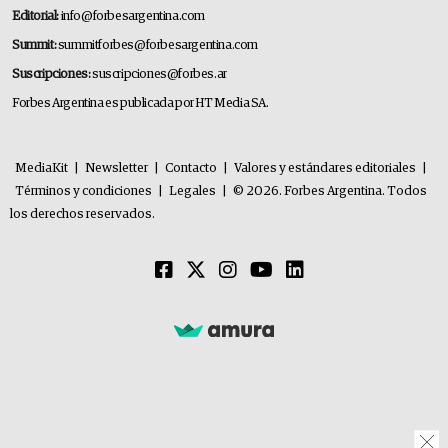
Editorial:
info@forbesargentina.com
Summit:
summitforbes@forbesargentina.com
Suscripciones:
suscripciones@forbes.ar
Forbes Argentina es publicada por HT Media SA.
MediaKit
|
Newsletter
|
Contacto
|
Valores y estándares editoriales
|
Términos y condiciones
|
Legales
|
© 2026. Forbes Argentina. Todos
los derechos reservados.