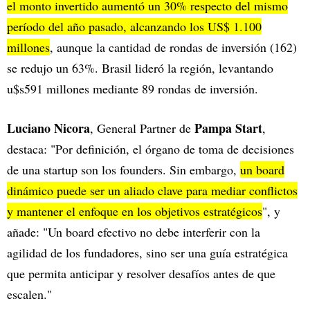
el monto invertido aumentó un 30% respecto del mismo
período del año pasado, alcanzando los US$ 1.100
millones
, aunque la cantidad de rondas de inversión (162)
se redujo un 63%. Brasil lideró la región, levantando
u$s591 millones mediante 89 rondas de inversión.
Luciano Nicora
Pampa Start
, General Partner de
,
destaca: "Por definición, el órgano de toma de decisiones
de una startup son los founders. Sin embargo,
un board
dinámico puede ser un aliado clave para mediar conflictos
y mantener el enfoque en los objetivos estratégicos
", y
añade: "Un board efectivo no debe interferir con la
agilidad de los fundadores, sino ser una guía estratégica
que permita anticipar y resolver desafíos antes de que
escalen."