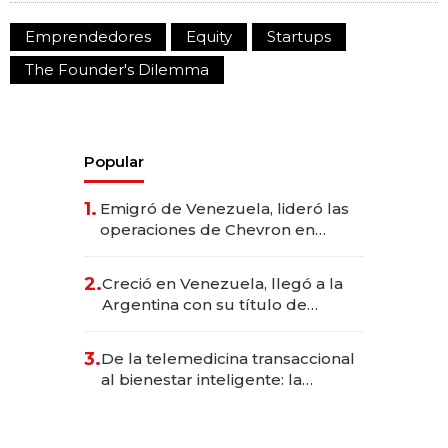
Emprendedores
Equity
Startups
The Founder's Dilemma
Popular
1.
Emigró de Venezuela, lideró las
operaciones de Chevron en
EE.UU. y hoy es la única mujer
CEO en Vaca Muerta
2.
Creció en Venezuela, llegó a la
Argentina con su título de
abogado y construyó un imperio
gastronómico que revoluciona
3.
De la telemedicina transaccional
las marcas "fast premium"
al bienestar inteligente: la
evolución de doc24 para
transformar a las organizaciones