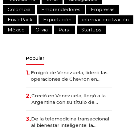
Colombia
Emprendedores
Empresas
EnvíoPack
Exportación
internacionalización
México
Olivia
Parsii
Startups
Popular
1.
Emigró de Venezuela, lideró las
operaciones de Chevron en
EE.UU. y hoy es la única mujer
CEO en Vaca Muerta
2.
Creció en Venezuela, llegó a la
Argentina con su título de
abogado y construyó un imperio
gastronómico que revoluciona
3.
De la telemedicina transaccional
las marcas "fast premium"
al bienestar inteligente: la
evolución de doc24 para