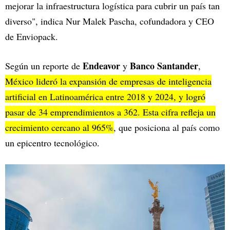
mejorar la infraestructura logística para cubrir un país tan
diverso", indica Nur Malek Pascha, cofundadora y CEO
de Enviopack.
Endeavor
Banco Santander
Según un reporte de
y
,
México lideró la expansión de empresas de inteligencia
artificial en Latinoamérica entre 2018 y 2024, y logró
pasar de 34 emprendimientos a 362. Esta cifra refleja un
crecimiento cercano al 965%
, que posiciona al país como
un epicentro tecnológico.