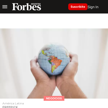
Sign In
Suscribite
NEGOCIOS
América Latina
FREEPICK