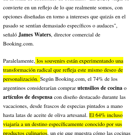
convierte en un reflejo de lo que realmente somos, con
opciones diseñadas en torno a intereses que quizás en el
pasado se sentían demasiado específicos o audaces",
James Waters
señaló
, director comercial de
Booking.com.
Paralelamente,
los souvenirs están experimentando una
transformación radical que refleja este mismo deseo de
personalización.
Según Booking.com, el 74% de los
utensilios de cocina
argentinos considerarían comprar
o
artículos de despensa
con diseño destacado durante las
vacaciones, desde frascos de especias pintados a mano
hasta latas de aceite de oliva artesanal.
El 64% incluso
viajaría a un destino específicamente conocido por sus
productos culinarios
, un eje que muestra cómo las cocinas