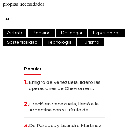
propias necesidades.
TAGS
Airbnb
Booking
Despegar
Experiencias
Sostenibilidad
Tecnología
Turismo
Popular
1.
Emigró de Venezuela, lideró las
operaciones de Chevron en
EE.UU. y hoy es la única mujer
CEO en Vaca Muerta
2.
Creció en Venezuela, llegó a la
Argentina con su título de
abogado y construyó un imperio
gastronómico que revoluciona
3.
De Paredes y Lisandro Martínez
las marcas "fast premium"