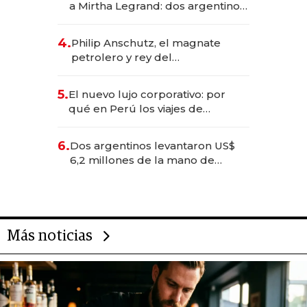
a Mirtha Legrand: dos argentinos
impulsan el negocio del wellness
deportivo y el cuidado corporal
4.
Philip Anschutz, el magnate
petrolero y rey del
entretenimiento que va por la
licitación de Tecnópolis junto a
5.
El nuevo lujo corporativo: por
Fénix
qué en Perú los viajes de
negocios dejan de ser reuniones
para convertirse en experiencias
6.
Dos argentinos levantaron US$
transformadoras
6,2 millones de la mano de
Rauch, Englebienne y Woloski
Más noticias