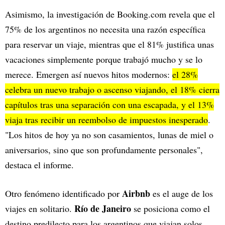
Asimismo, la investigación de Booking.com revela que el
75% de los argentinos no necesita una razón específica
para reservar un viaje, mientras que el 81% justifica unas
vacaciones simplemente porque trabajó mucho y se lo
merece. Emergen así nuevos hitos modernos:
el 28%
celebra un nuevo trabajo o ascenso viajando, el 18% cierra
capítulos tras una separación con una escapada, y el 13%
viaja tras recibir un reembolso de impuestos inesperado
.
"Los hitos de hoy ya no son casamientos, lunas de miel o
aniversarios, sino que son profundamente personales",
destaca el informe.
Airbnb
Otro fenómeno identificado por
es el auge de los
Río de Janeiro
viajes en solitario.
se posiciona como el
destino predilecto para los argentinos que viajan solos,