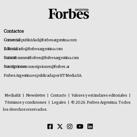
Contactos
Comercial:
publicidad@forbesargentina.com
Editorial:
info@forbesargentina.com
Summit:
summitforbes@forbesargentina.com
Suscripciones:
suscripciones@forbes.ar
Forbes Argentina es publicada por HT Media SA.
MediaKit
|
Newsletter
|
Contacto
|
Valores y estándares editoriales
|
Términos y condiciones
|
Legales
|
© 2026. Forbes Argentina. Todos
los derechos reservados.