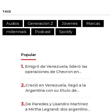
TAGS
Audios
Generación Z
Jóvenes
Marcas
millennials
Podcast
Spotify
Popular
1.
Emigró de Venezuela, lideró las
operaciones de Chevron en
EE.UU. y hoy es la única mujer
CEO en Vaca Muerta
2.
Creció en Venezuela, llegó a la
Argentina con su título de
abogado y construyó un imperio
gastronómico que revoluciona
3.
De Paredes y Lisandro Martínez
las marcas "fast premium"
a Mirtha Legrand: dos argentinos