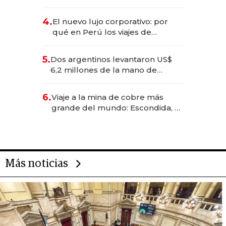
impulsan el negocio del wellness
deportivo y el cuidado corporal
4.
El nuevo lujo corporativo: por
qué en Perú los viajes de
negocios dejan de ser reuniones
para convertirse en experiencias
5.
Dos argentinos levantaron US$
transformadoras
6,2 millones de la mano de
Rauch, Englebienne y Woloski
6.
Viaje a la mina de cobre más
grande del mundo: Escondida, el
gigante chileno que exporta US$
14.000 millones anuales
Más noticias