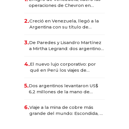
operaciones de Chevron en
EE.UU. y hoy es la única mujer
CEO en Vaca Muerta
2.
Creció en Venezuela, llegó a la
Argentina con su título de
abogado y construyó un imperio
gastronómico que revoluciona
3.
De Paredes y Lisandro Martínez
las marcas "fast premium"
a Mirtha Legrand: dos argentinos
impulsan el negocio del wellness
deportivo y el cuidado corporal
4.
El nuevo lujo corporativo: por
qué en Perú los viajes de
negocios dejan de ser reuniones
para convertirse en experiencias
5.
Dos argentinos levantaron US$
transformadoras
6,2 millones de la mano de
Rauch, Englebienne y Woloski
6.
Viaje a la mina de cobre más
grande del mundo: Escondida, el
gigante chileno que exporta US$
14.000 millones anuales