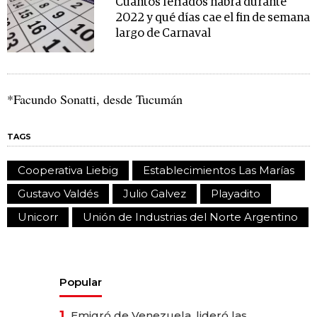
Cuántos feriados habrá durante
2022 y qué días cae el fin de semana
largo de Carnaval
*Facundo Sonatti, desde Tucumán
TAGS
Cooperativa Liebig
Establecimientos Las Marías
Gustavo Valdés
Julio Galvez
Playadito
Unicorr
Unión de Industrias del Norte Argentino
Popular
1.
Emigró de Venezuela, lideró las