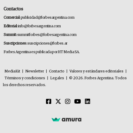
Contactos
Comercial:
publicidad@forbesargentina.com
Editorial:
info@forbesargentina.com
Summit:
summitforbes@forbesargentina.com
Suscripciones:
suscripciones@forbes.ar
Forbes Argentina es publicada por HT Media SA.
MediaKit
|
Newsletter
|
Contacto
|
Valores y estándares editoriales
|
Términos y condiciones
|
Legales
|
© 2026. Forbes Argentina. Todos
los derechos reservados.