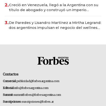
2.
Creció en Venezuela, llegó a la Argentina con su
título de abogado y construyó un imperio
gastronómico que revoluciona las marcas "fast
premium"
3.
De Paredes y Lisandro Martínez a Mirtha Legrand:
dos argentinos impulsan el negocio del wellness
deportivo y el cuidado corporal
Contactos
Comercial:
publicidad@forbesargentina.com
Editorial:
info@forbesargentina.com
Summit:
summitforbes@forbesargentina.com
Suscripciones:
suscripciones@forbes.ar