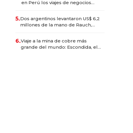
en Perú los viajes de negocios
dejan de ser reuniones para
convertirse en experiencias
5.
Dos argentinos levantaron US$ 6,2
transformadoras
millones de la mano de Rauch,
Englebienne y Woloski
6.
Viaje a la mina de cobre más
grande del mundo: Escondida, el
gigante chileno que exporta US$
14.000 millones anuales