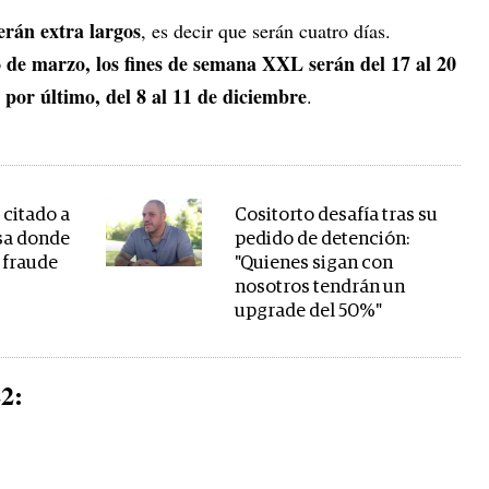
erán extra largos
, es decir que serán cuatro días.
o de marzo, los fines de semana XXL serán del 17 al 20
, por último, del 8 al 11 de diciembre
.
citado a
Cositorto desafía tras su
usa donde
pedido de detención:
r fraude
"Quienes sigan con
nosotros tendrán un
upgrade del 50%"
2: