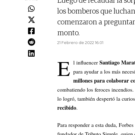
Luego de recaudar la so
los bomberos que luchan
comenzaron a preguntar si
monto.
21 Febrero de 2022 16.01
E
Santiago Mara
l influencer
para ayudar a los más neces
millones para colaborar c
combatiendo los feroces incendios. 
lo logró, también despertó la curio
recibido
.
Para responder a esta duda, Forbes
fundador de Tributo Simple, quien ex