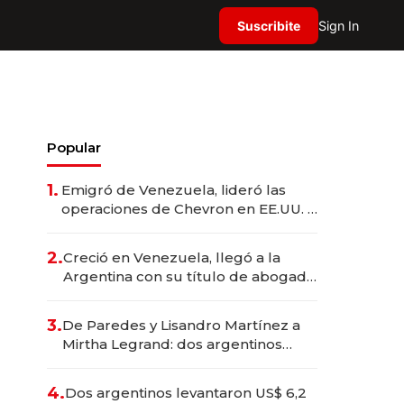
Suscribite
Sign In
Popular
1.
Emigró de Venezuela, lideró las
operaciones de Chevron en EE.UU. y
hoy es la única mujer CEO en Vaca
Muerta
2.
Creció en Venezuela, llegó a la
Argentina con su título de abogado
y construyó un imperio
gastronómico que revoluciona las
3.
De Paredes y Lisandro Martínez a
marcas "fast premium"
Mirtha Legrand: dos argentinos
impulsan el negocio del wellness
deportivo y el cuidado corporal
4.
Dos argentinos levantaron US$ 6,2