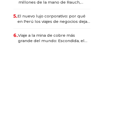
millones de la mano de Rauch,
Englebienne y Woloski
5.
El nuevo lujo corporativo: por qué
en Perú los viajes de negocios dejan
de ser reuniones para convertirse
en experiencias transformadoras
6.
Viaje a la mina de cobre más
grande del mundo: Escondida, el
gigante chileno que exporta US$
14.000 millones anuales