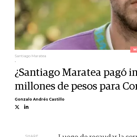
M
Santiago Maratea
.
¿Santiago Maratea pagó im
millones de pesos para Co
Gonzalo Andrés Castillo
SHARE