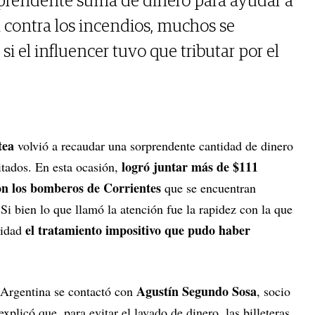
rprendente suma de dinero para ayudar a
 contra los incendios, muchos se
 el influencer tuvo que tributar por el
tea
volvió a recaudar una sorprendente cantidad de dinero
logró juntar más de $111
itados. En esta ocasión,
on los bomberos de Corrientes
que se encuentran
Si bien lo que llamó la atención fue la rapidez con la que
el tratamiento impositivo que pudo haber
sidad
Agustín Segundo Sosa
 Argentina se contactó con
, socio
plicó que, para evitar el lavado de dinero, las billeteras