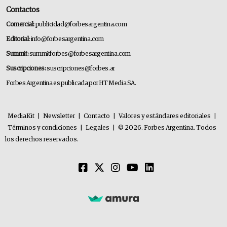
Contactos
Comercial:
publicidad@forbesargentina.com
Editorial:
info@forbesargentina.com
Summit:
summitforbes@forbesargentina.com
Suscripciones:
suscripciones@forbes.ar
Forbes Argentina es publicada por HT Media SA.
MediaKit
|
Newsletter
|
Contacto
|
Valores y estándares editoriales
|
Términos y condiciones
|
Legales
|
© 2026. Forbes Argentina. Todos
los derechos reservados.