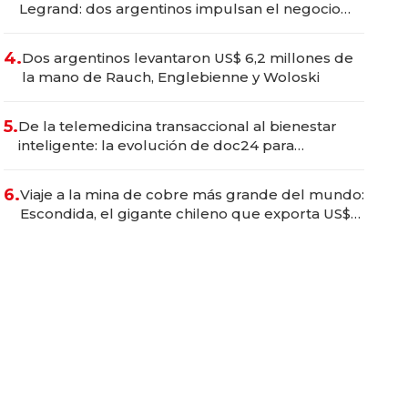
Legrand: dos argentinos impulsan el negocio
del wellness deportivo y el cuidado corporal
4.
Dos argentinos levantaron US$ 6,2 millones de
la mano de Rauch, Englebienne y Woloski
5.
De la telemedicina transaccional al bienestar
inteligente: la evolución de doc24 para
transformar a las organizaciones
6.
Viaje a la mina de cobre más grande del mundo:
Escondida, el gigante chileno que exporta US$
14.000 millones anuales