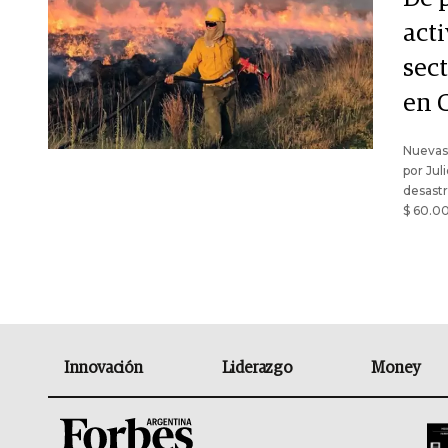
act
sec
en 
Nuevas 
por Jul
desastr
$ 60.00
Innovación
Liderazgo
Money