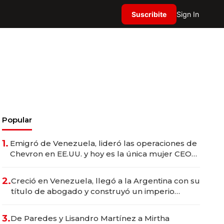
Suscribite
Sign In
Popular
1.
Emigró de Venezuela, lideró las operaciones de
Chevron en EE.UU. y hoy es la única mujer CEO
en Vaca Muerta
2.
Creció en Venezuela, llegó a la Argentina con su
título de abogado y construyó un imperio
gastronómico que revoluciona las marcas "fast
premium"
3.
De Paredes y Lisandro Martínez a Mirtha