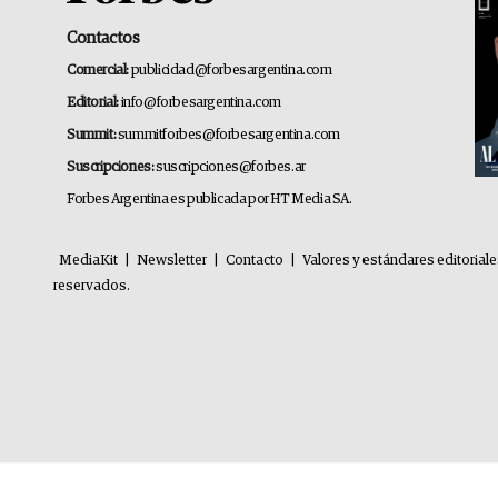
Contactos
Comercial:
publicidad@forbesargentina.com
Editorial:
info@forbesargentina.com
Summit:
summitforbes@forbesargentina.com
Suscripciones:
suscripciones@forbes.ar
Forbes Argentina es publicada por HT Media SA.
MediaKit
|
Newsletter
|
Contacto
|
Valores y estándares editorial
reservados.