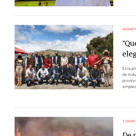
MONE
"Qu
eleg
Es la p
de Indu
provinc
empleo 
TODAY
De 