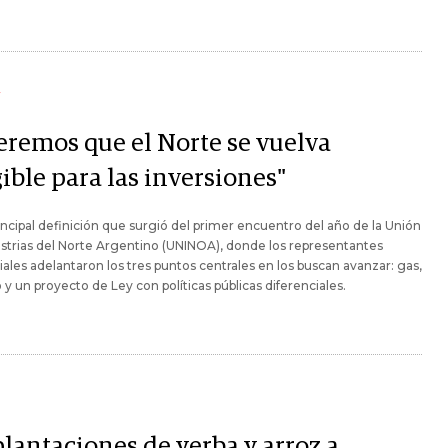
Y
eremos que el Norte se vuelva
ible para las inversiones"
rincipal definición que surgió del primer encuentro del año de la Unión
strias del Norte Argentino (UNINOA), donde los representantes
iales adelantaron los tres puntos centrales en los buscan avanzar: gas,
y un proyecto de Ley con políticas públicas diferenciales.
plantaciones de yerba y arroz a