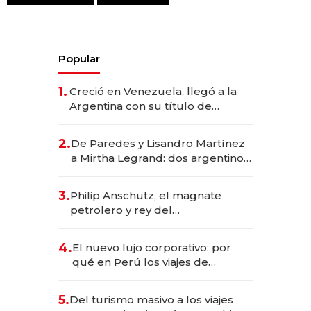
Popular
1.
Creció en Venezuela, llegó a la
Argentina con su título de
abogado y construyó un imperio
gastronómico que revoluciona
2.
De Paredes y Lisandro Martínez
las marcas "fast premium"
a Mirtha Legrand: dos argentinos
impulsan el negocio del wellness
deportivo y el cuidado corporal
3.
Philip Anschutz, el magnate
petrolero y rey del
entretenimiento que va por la
licitación de Tecnópolis junto a
4.
El nuevo lujo corporativo: por
Fénix
qué en Perú los viajes de
negocios dejan de ser reuniones
para convertirse en experiencias
5.
Del turismo masivo a los viajes
transformadoras