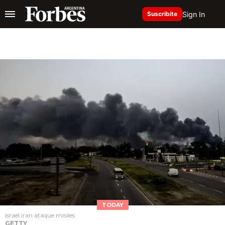
Sign In
Suscribite
TODAY
israel iran ataque misiles
GETTY