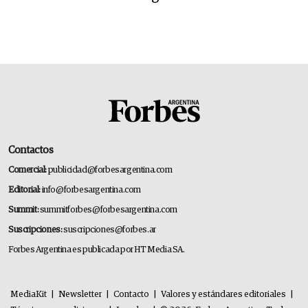
Contactos
Comercial:
publicidad@forbesargentina.com
Editorial:
info@forbesargentina.com
Summit:
summitforbes@forbesargentina.com
Suscripciones:
suscripciones@forbes.ar
Forbes Argentina es publicada por HT Media SA.
MediaKit
|
Newsletter
|
Contacto
|
Valores y estándares editoriales
|