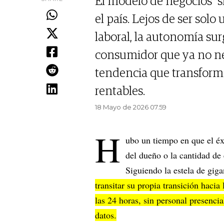
El modelo de negocios "
el país. Lejos de ser solo
laboral, la autonomía sur
consumidor que ya no ne
tendencia que transform
rentables.
18 Mayo de 2026 07.59
H
ubo un tiempo en que el éx
del dueño o la cantidad de
Siguiendo la estela de gig
transitar su propia transición haci
las 24 horas, sin personal presenci
datos.