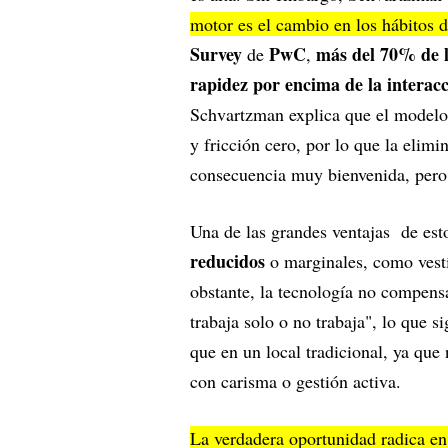
motor es el cambio en los hábitos
Survey
PwC
más del 70% de l
de
,
rapidez por encima de la interac
Schvartzman explica que el modelo 
y fricción cero, por lo que la elim
consecuencia muy bienvenida, pero
Una de las grandes ventajas de est
reducidos
o marginales, como vestí
obstante, la tecnología no compens
trabaja solo o no trabaja", lo que si
que en un local tradicional, ya que
con carisma o gestión activa.
La verdadera oportunidad radica en