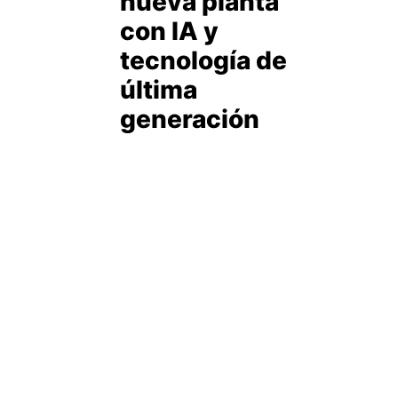
nueva planta
con IA y
tecnología de
última
generación