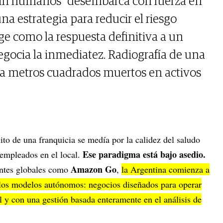
sin humanos" desembarca con fuerza en
 una estrategia para reducir el riesgo
ge como la respuesta definitiva a un
gocia la inmediatez. Radiografía de una
a metros cuadrados muertos en activos
ito de una franquicia se medía por la calidez del saludo
Ese paradigma está bajo asedio.
 empleados en el local.
Amazon Go
antes globales como
,
la Argentina comienza a
a los modelos autónomos: negocios diseñados para operar
al y con una gestión basada enteramente en el análisis de