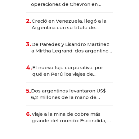
operaciones de Chevron en
EE.UU. y hoy es la única mujer
CEO en Vaca Muerta
2.
Creció en Venezuela, llegó a la
Argentina con su título de
abogado y construyó un imperio
gastronómico que revoluciona
3.
De Paredes y Lisandro Martínez
las marcas "fast premium"
a Mirtha Legrand: dos argentinos
impulsan el negocio del wellness
deportivo y el cuidado corporal
4.
El nuevo lujo corporativo: por
qué en Perú los viajes de
negocios dejan de ser reuniones
para convertirse en experiencias
5.
Dos argentinos levantaron US$
transformadoras
6,2 millones de la mano de
Rauch, Englebienne y Woloski
6.
Viaje a la mina de cobre más
grande del mundo: Escondida, el
gigante chileno que exporta US$
14.000 millones anuales