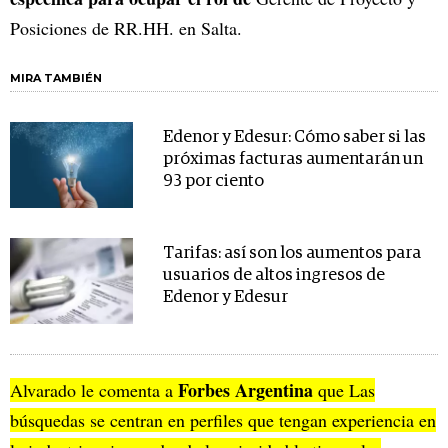
Posiciones de RR.HH. en Salta.
MIRA TAMBIÉN
Edenor y Edesur: Cómo saber si las
próximas facturas aumentarán un
93 por ciento
Tarifas: así son los aumentos para
usuarios de altos ingresos de
Edenor y Edesur
Forbes Argentina
Alvarado
le comenta a
que
Las
búsquedas se centran en perfiles que tengan experiencia en