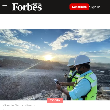
Sign In
Suscribite
TODAY
Minería- Sector Minero-
-