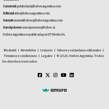
Comercial:
publicidad@forbesargentina.com
Editorial:
info@forbesargentina.com
Summit:
summitforbes@forbesargentina.com
Suscripciones:
suscripciones@forbes.ar
Forbes Argentina es publicada por HT Media SA.
MediaKit
|
Newsletter
|
Contacto
|
Valores y estándares editoriales
|
Términos y condiciones
|
Legales
|
© 2026. Forbes Argentina. Todos
los derechos reservados.