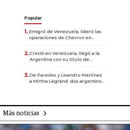
Popular
1.
Emigró de Venezuela, lideró las
operaciones de Chevron en
EE.UU. y hoy es la única mujer
CEO en Vaca Muerta
2.
Creció en Venezuela, llegó a la
Argentina con su título de
abogado y construyó un imperio
gastronómico que revoluciona
3.
De Paredes y Lisandro Martínez
las marcas "fast premium"
a Mirtha Legrand: dos argentinos
impulsan el negocio del wellness
deportivo y el cuidado corporal
Más noticias