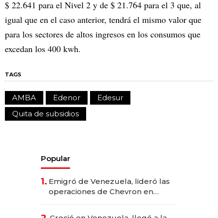
$ 22.641 para el Nivel 2 y de $ 21.764 para el 3 que, al
igual que en el caso anterior, tendrá el mismo valor que
para los sectores de altos ingresos en los consumos que
excedan los 400 kwh.
TAGS
AMBA
Edenor
Edesur
Quita de subsidios
Popular
1.
Emigró de Venezuela, lideró las
operaciones de Chevron en
EE.UU. y hoy es la única mujer
CEO en Vaca Muerta
2.
Creció en Venezuela, llegó a la