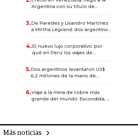
Argentina con su título de
abogado y construyó un imperio
gastronómico que revoluciona
3.
De Paredes y Lisandro Martínez
las marcas "fast premium"
a Mirtha Legrand: dos argentinos
impulsan el negocio del wellness
deportivo y el cuidado corporal
4.
El nuevo lujo corporativo: por
qué en Perú los viajes de
negocios dejan de ser reuniones
para convertirse en experiencias
5.
Dos argentinos levantaron US$
transformadoras
6,2 millones de la mano de
Rauch, Englebienne y Woloski
6.
Viaje a la mina de cobre más
grande del mundo: Escondida, el
gigante chileno que exporta US$
14.000 millones anuales
Más noticias