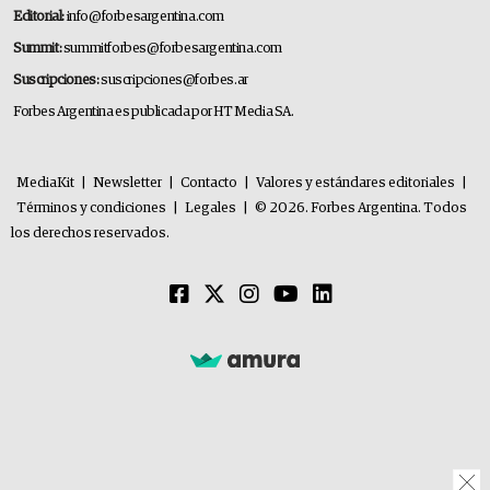
Editorial:
info@forbesargentina.com
Summit:
summitforbes@forbesargentina.com
Suscripciones:
suscripciones@forbes.ar
Forbes Argentina es publicada por HT Media SA.
MediaKit
|
Newsletter
|
Contacto
|
Valores y estándares editoriales
|
Términos y condiciones
|
Legales
|
© 2026. Forbes Argentina. Todos
los derechos reservados.