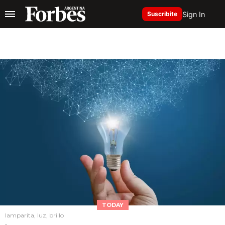
Sign In
Suscribite
TODAY
lamparita, luz, brillo
.