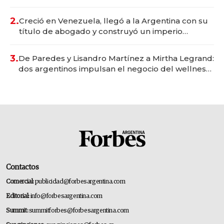
Vaca Muerta
2.
Creció en Venezuela, llegó a la Argentina con su
título de abogado y construyó un imperio
gastronómico que revoluciona las marcas "fast
premium"
3.
De Paredes y Lisandro Martínez a Mirtha Legrand:
dos argentinos impulsan el negocio del wellness
deportivo y el cuidado corporal
Contactos
Comercial:
publicidad@forbesargentina.com
Editorial:
info@forbesargentina.com
Summit:
summitforbes@forbesargentina.com