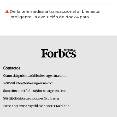
gastronómico que revoluciona las marcas "fast
premium"
3.
De la telemedicina transaccional al bienestar
inteligente: la evolución de doc24 para
transformar a las organizaciones
Contactos
Comercial:
publicidad@forbesargentina.com
Editorial:
info@forbesargentina.com
Summit:
summitforbes@forbesargentina.com
Suscripciones:
suscripciones@forbes.ar
Forbes Argentina es publicada por HT Media SA.