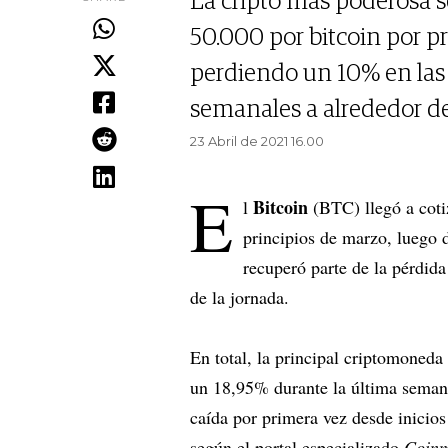
La cripto más poderosa s
50.000 por bitcoin por p
perdiendo un 10% en las 
semanales a alrededor d
23 Abril de 2021 16.00
E
Bitcoin
l
(BTC) llegó a coti
principios de marzo, luego 
recuperó parte de la pérdida
de la jornada.
En total, la principal criptomoned
un 18,95% durante la última semana
caída por primera vez desde inicio
según el portal especializado
Coinm