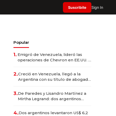
Suscribite
Sign In
Popular
1.
Emigró de Venezuela, lideró las
operaciones de Chevron en EE.UU. y
hoy es la única mujer CEO en Vaca
Muerta
2.
Creció en Venezuela, llegó a la
Argentina con su título de abogado
y construyó un imperio
gastronómico que revoluciona las
3.
De Paredes y Lisandro Martínez a
marcas "fast premium"
Mirtha Legrand: dos argentinos
impulsan el negocio del wellness
deportivo y el cuidado corporal
4.
Dos argentinos levantaron US$ 6,2