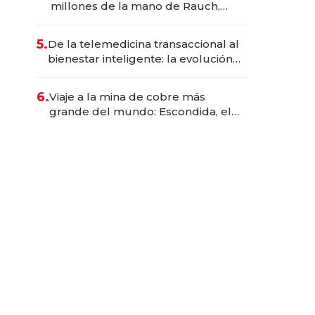
millones de la mano de Rauch,
Englebienne y Woloski
5.
De la telemedicina transaccional al
bienestar inteligente: la evolución
de doc24 para transformar a las
organizaciones
6.
Viaje a la mina de cobre más
grande del mundo: Escondida, el
gigante chileno que exporta US$
14.000 millones anuales