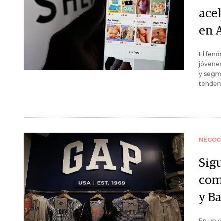
ace
en 
El fen
jóvenes
y segme
tendenc
NEGOC
Sig
com
y B
En un 