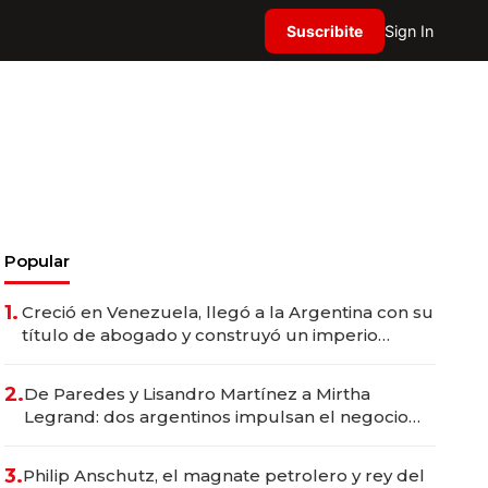
Suscribite
Sign In
Popular
1.
Creció en Venezuela, llegó a la Argentina con su
título de abogado y construyó un imperio
gastronómico que revoluciona las marcas "fast
premium"
2.
De Paredes y Lisandro Martínez a Mirtha
Legrand: dos argentinos impulsan el negocio
del wellness deportivo y el cuidado corporal
3.
Philip Anschutz, el magnate petrolero y rey del