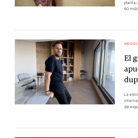
planta,
60 mill
NEGOC
El 
apu
dupl
La estr
interna
de expa