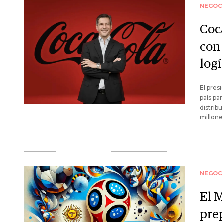
NEGOC
Coc
con
logí
El pres
país pa
distri
millone
NEGOC
El 
pre