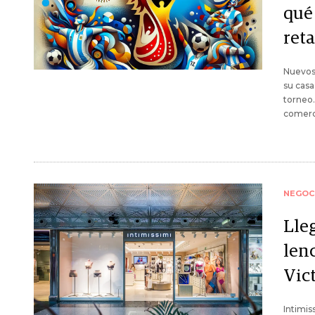
qué
reta
Nuevos 
su casa
torneo.
comerci
NEGOC
Lle
len
Vict
Intimis