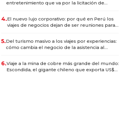
entretenimiento que va por la licitación de
Tecnópolis junto a Fénix
4.
El nuevo lujo corporativo: por qué en Perú los
viajes de negocios dejan de ser reuniones para
convertirse en experiencias transformadoras
5.
Del turismo masivo a los viajes por experiencias:
cómo cambia el negocio de la asistencia al
viajero
6.
Viaje a la mina de cobre más grande del mundo:
Escondida, el gigante chileno que exporta US$
14.000 millones anuales