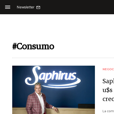
Newsletter
#Consumo
NEGOC
Sap
u$s
cre
La comp