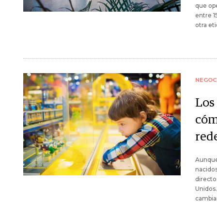
que ope
entre 1
otra et
NEGOC
Los
cóm
red
Aunque 
nacido
directo
Unidos.
cambia