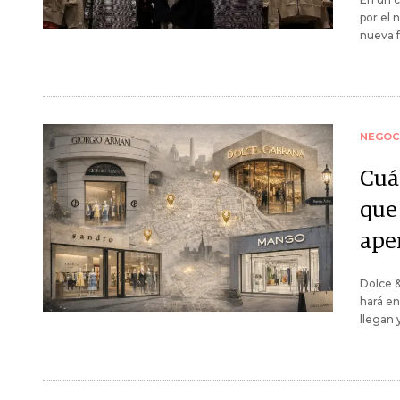
por el
nueva f
NEGOC
Cuá
que
ape
Dolce &
hará en
llegan 