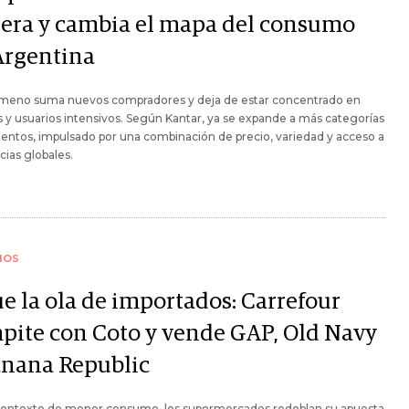
lera y cambia el mapa del consumo
Argentina
ómeno suma nuevos compradores y deja de estar concentrado en
 y usuarios intensivos. Según Kantar, ya se expande a más categorías
ntos, impulsado por una combinación de precio, variedad y acceso a
ias globales.
IOS
ue la ola de importados: Carrefour
pite con Coto y vende GAP, Old Navy
anana Republic
contexto de menor consumo, los supermercados redoblan su apuesta