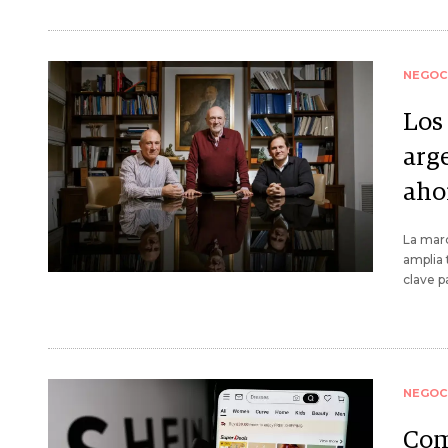
NEGOC
Los
arg
aho
La marc
amplia 
clave p
NEGOC
Com