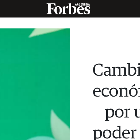
Cambi
económ
por 
poder 