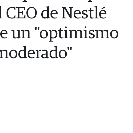
l CEO de Nestlé
de un "optimismo
moderado"