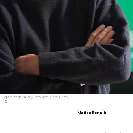
gian-carlo aubry, ceo nestle arg ur py
D
Matías Bonelli