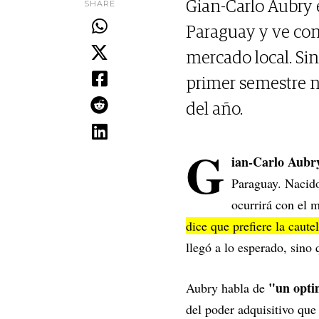
SHARE
Gian-Carlo Aubry e
Paraguay y ve con
mercado local. Si
primer semestre no
del año.
G
ian-Carlo Aubr
Paraguay. Nacido
ocurrirá con el 
dice que prefiere la caute
llegó a lo esperado, sino 
"un opt
Aubry habla de
del poder adquisitivo que