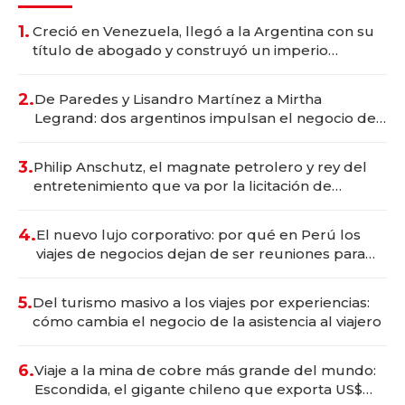
1.
Creció en Venezuela, llegó a la Argentina con su
título de abogado y construyó un imperio
gastronómico que revoluciona las marcas "fast
premium"
2.
De Paredes y Lisandro Martínez a Mirtha
Legrand: dos argentinos impulsan el negocio del
wellness deportivo y el cuidado corporal
3.
Philip Anschutz, el magnate petrolero y rey del
entretenimiento que va por la licitación de
Tecnópolis junto a Fénix
4.
El nuevo lujo corporativo: por qué en Perú los
viajes de negocios dejan de ser reuniones para
convertirse en experiencias transformadoras
5.
Del turismo masivo a los viajes por experiencias:
cómo cambia el negocio de la asistencia al viajero
6.
Viaje a la mina de cobre más grande del mundo:
Escondida, el gigante chileno que exporta US$