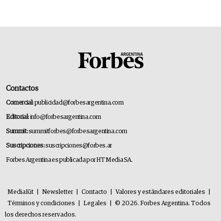
14.000 millones anuales
Contactos
Comercial:
publicidad@forbesargentina.com
Editorial:
info@forbesargentina.com
Summit:
summitforbes@forbesargentina.com
Suscripciones:
suscripciones@forbes.ar
Forbes Argentina es publicada por HT Media SA.
MediaKit
|
Newsletter
|
Contacto
|
Valores y estándares editoriales
|
Términos y condiciones
|
Legales
|
© 2026. Forbes Argentina. Todos
los derechos reservados.