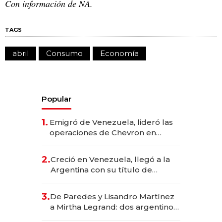
Con información de NA.
TAGS
abril
Consumo
Economía
Popular
1.
Emigró de Venezuela, lideró las
operaciones de Chevron en
EE.UU. y hoy es la única mujer
CEO en Vaca Muerta
2.
Creció en Venezuela, llegó a la
Argentina con su título de
abogado y construyó un imperio
gastronómico que revoluciona
3.
De Paredes y Lisandro Martínez
las marcas "fast premium"
a Mirtha Legrand: dos argentinos
impulsan el negocio del wellness