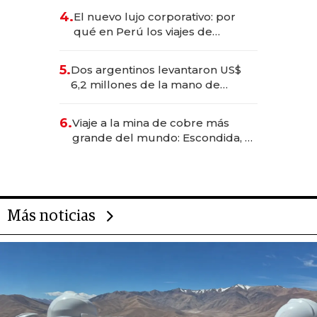
deportivo y el cuidado corporal
4.
El nuevo lujo corporativo: por
qué en Perú los viajes de
negocios dejan de ser reuniones
para convertirse en experiencias
5.
Dos argentinos levantaron US$
transformadoras
6,2 millones de la mano de
Rauch, Englebienne y Woloski
6.
Viaje a la mina de cobre más
grande del mundo: Escondida, el
gigante chileno que exporta US$
14.000 millones anuales
Más noticias