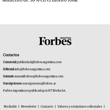
aumento de 38% en el monto total
Contactos
Comercial:
publicidad@forbesargentina.com
Editorial:
info@forbesargentina.com
Summit:
summitforbes@forbesargentina.com
Suscripciones:
suscripciones@forbes.ar
Forbes Argentina es publicada por HT Media SA.
MediaKit
|
Newsletter
|
Contacto
|
Valores y estándares editoriales
|