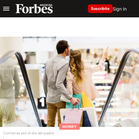
Sign In
Suscribite
MONEY
Compras por el día del padre
.