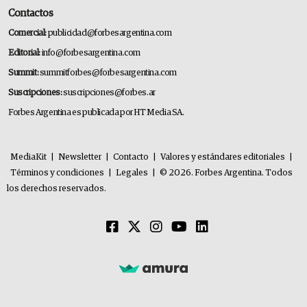
Contactos
Comercial:
publicidad@forbesargentina.com
Editorial:
info@forbesargentina.com
Summit:
summitforbes@forbesargentina.com
Suscripciones:
suscripciones@forbes.ar
Forbes Argentina es publicada por HT Media SA.
MediaKit
|
Newsletter
|
Contacto
|
Valores y estándares editoriales
|
Términos y condiciones
|
Legales
|
© 2026. Forbes Argentina. Todos
los derechos reservados.