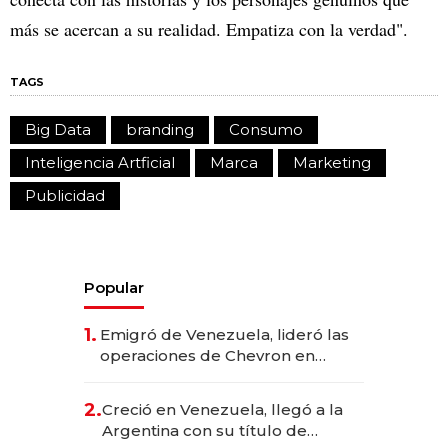
más se acercan a su realidad. Empatiza con la verdad".
TAGS
Big Data
branding
Consumo
Inteligencia Artficial
Marca
Marketing
Publicidad
Popular
1.
Emigró de Venezuela, lideró las
operaciones de Chevron en
EE.UU. y hoy es la única mujer
CEO en Vaca Muerta
2.
Creció en Venezuela, llegó a la
Argentina con su título de