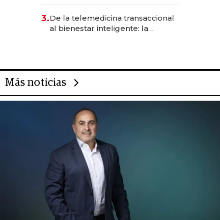
abogado y construyó un imperio
gastronómico que revoluciona
3.
De la telemedicina transaccional
las marcas "fast premium"
al bienestar inteligente: la
evolución de doc24 para
transformar a las organizaciones
Más noticias