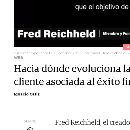
S
customer experience talk - octubre 2022 - 3er panel - fred reichheld - 
WEB
Hacia dónde evoluciona la 
cliente asociada al éxito f
Ignacio Ortiz
SHARE
Fred Reichheld, el cread