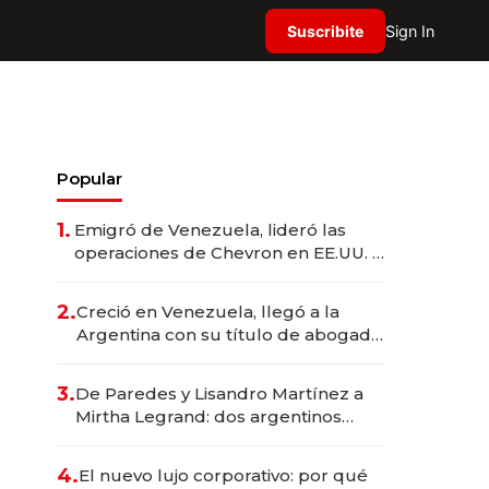
Suscribite
Sign In
Popular
1.
Emigró de Venezuela, lideró las
operaciones de Chevron en EE.UU. y
hoy es la única mujer CEO en Vaca
Muerta
2.
Creció en Venezuela, llegó a la
Argentina con su título de abogado
y construyó un imperio
gastronómico que revoluciona las
3.
De Paredes y Lisandro Martínez a
marcas "fast premium"
Mirtha Legrand: dos argentinos
impulsan el negocio del wellness
deportivo y el cuidado corporal
4.
El nuevo lujo corporativo: por qué