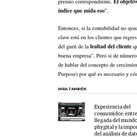
El objetiv
premio correspondiente.
índice que mida eso
”.
Entonces, si la contabilidad no ay
clave está en los clientes que regre
lealtad del cliente
del gurú de la
q
buena empresa". Pero si de números
de hablar del concepto de crecimi
Purpose) por qué es necesario y có
MIRA TAMBIÉN
Experiencia del
consumidor: entre
llegada del mund
phygital y la impo
del análisis de dat