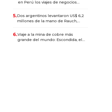
en Perú los viajes de negocios
dejan de ser reuniones para
convertirse en experiencias
5.
Dos argentinos levantaron US$ 6,2
transformadoras
millones de la mano de Rauch,
Englebienne y Woloski
6.
Viaje a la mina de cobre más
grande del mundo: Escondida, el
gigante chileno que exporta US$
14.000 millones anuales