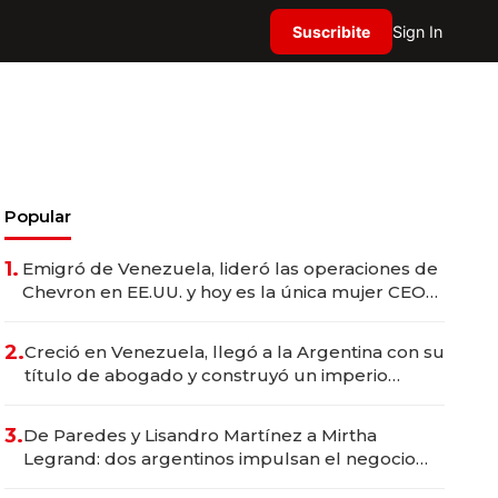
Suscribite
Sign In
Popular
1.
Emigró de Venezuela, lideró las operaciones de
Chevron en EE.UU. y hoy es la única mujer CEO
en Vaca Muerta
2.
Creció en Venezuela, llegó a la Argentina con su
título de abogado y construyó un imperio
gastronómico que revoluciona las marcas "fast
premium"
3.
De Paredes y Lisandro Martínez a Mirtha
Legrand: dos argentinos impulsan el negocio
del wellness deportivo y el cuidado corporal