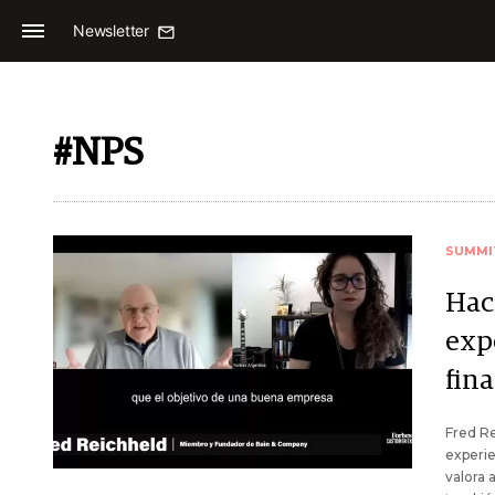
Newsletter
#NPS
SUMMI
Hac
expe
fin
Fred Re
experie
valora 