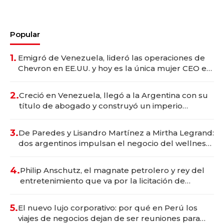
Popular
1.
Emigró de Venezuela, lideró las operaciones de
Chevron en EE.UU. y hoy es la única mujer CEO en
Vaca Muerta
2.
Creció en Venezuela, llegó a la Argentina con su
título de abogado y construyó un imperio
gastronómico que revoluciona las marcas "fast
premium"
3.
De Paredes y Lisandro Martínez a Mirtha Legrand:
dos argentinos impulsan el negocio del wellness
deportivo y el cuidado corporal
4.
Philip Anschutz, el magnate petrolero y rey del
entretenimiento que va por la licitación de
Tecnópolis junto a Fénix
5.
El nuevo lujo corporativo: por qué en Perú los
viajes de negocios dejan de ser reuniones para